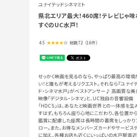
ユナイテッドシネマミト
県北エリア最大！460席！テレビじ
すぐのUC水戸！
4.5
★★★★
☆
総数72
（16件）
せっかく映画を見るのなら、やっぱり最高の環境
い！と誰もが考えるリクエスト。それなら『ユナイ
ド・シネマ水戸』がベストアンサー♪ 高画質な美
映像「デジタル・シネマ」と、UC独自の音響設備
「HDCS」は、あなたと映画世界との一体感を生
すはず。もちろん座り心地にこだわり、各位置か
鑑賞に配慮した座席は長時間の着席をしっかり
ロー。また、お得なメンバーズカードやサービス
に加え、各種お店も近くにいっぱいの水戸駅直