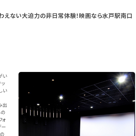
ゃ味わえない大迫力の非日常体験！映画なら水戸駅南口
がい
テッ
しい
み出
らの
フォ
デー
近の