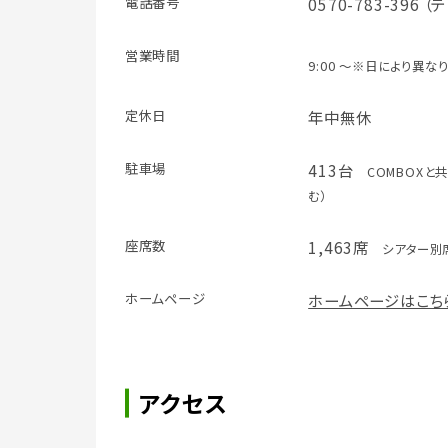
電話番号
0570-783-396
営業時間
9:00 ～※日により異な
定休日
年中無休
駐車場
413台
COMBOXと
む）
座席数
1,463席
シアター別席
ホームページ
ホームページはこち
アクセス