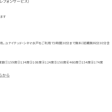
 （テレフォンサービス）
ります
共有。ユナイテッド・シネマ水戸をご利用で3時間30分まで無料（初期無料分30分含
数①159席②134席③108席④124席⑤150席⑥460席⑦154席⑧174席
らから