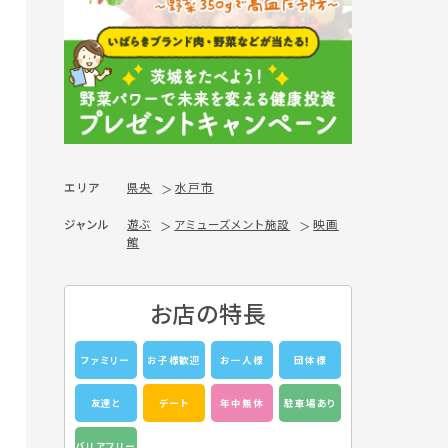
エリア
県央
水戸市
ジャンル
遊ぶ
アミューズメント施設
映画
館
お店の特長
ファミリー
お子様歓迎
お一人様
団体様
友達と
デート
年中無休
駐車場あり
バリアフリー