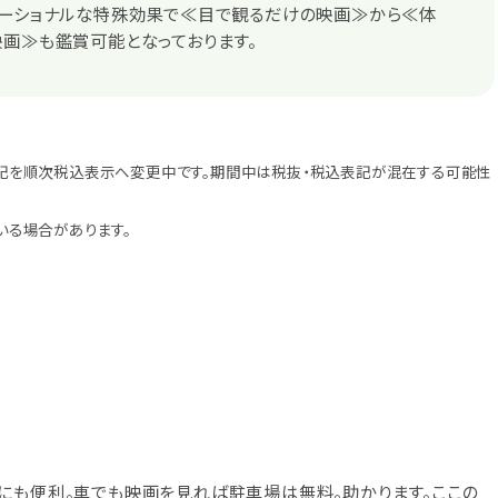
モーショナルな特殊効果で≪目で観るだけの映画≫から≪体
画≫も鑑賞可能となっております。
記を順次税込表示へ変更中です。期間中は税抜・税込表記が混在する可能性
いる場合があります。
にも便利。車でも映画を見れば駐車場は無料。助かります。ここの