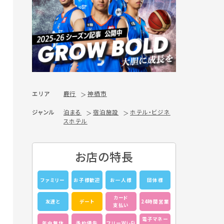
エリア
鹿行
神栖市
ジャンル
泊まる
宿泊施設
ホテル・ビジネ
スホテル
お店の特長
ファミリー
お子様歓迎
お一人様
団体様
カード
友達と
デート
24時間営業
支払い
電子マネー
年中無休
予約優先
フリーWi-Fi