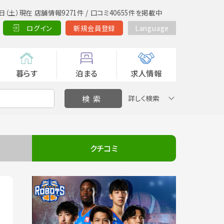
日（土）現在 店舗情報9271件 / 口コミ40655件を掲載中
ログイン
新規会員登録
Language
暮らす
泊まる
求人情報
詳しく検索
クチコミ