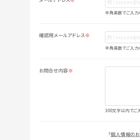
ス、生年月日、写真その他の記述等により
は識別できない場合でも、他の情報と容易
半角英数でご入力
人情報に含まれます。
個人情報の利用目的について
確認用メールアドレス
※
本サービスにおける個人情報の利用目的
個人情報を利用することはありません。
半角英数でご入力
・会員登録者の個人認証
・会員ポイントプログラムの運営
・各種お申込みや、お問い合わせへの対応
お問合せ内容
※
・利用規約等で禁じている不正行為等の
・メールマガジンの配信
・本サービスに関する規約等の変更の通
・本サービスの改善、新サービスの開発等
（1）いばナビ会員登録
300文字以内でご
・会員登録者の個人認証、本人確認
・会員ポイントプログラムの運営
・投稿したクチコミ情報、写真の本サービ
「
個人情報のお