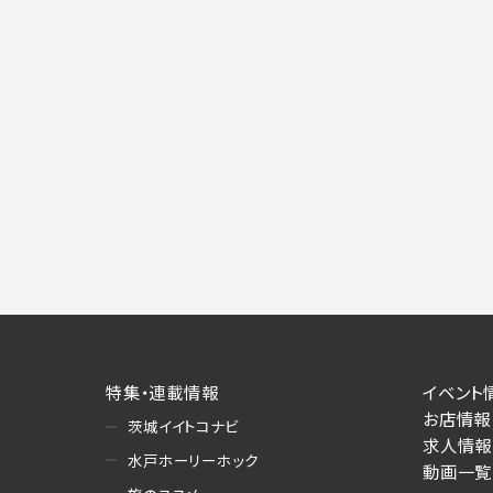
施にあたりそれぞれ必要となる項目を入
あります。
個人情報の第三者への提供について
当社は、以下の提供先に対して個人情報を
(1)お客様が求人応募フォームより個人
・提供の目的
お客様が求職活動・応募等を行った企業
り・情報提供（採否・合否の検討を含みま
・提供する個人情報の項目
求人応募フォームより直接取得した氏名、
・提供の手段又は方法
書面もしくは電磁的な方法（本サービス
(2)お客様がネット予約フォームより個
特集・連載情報
イベント
・提供の目的
お店情報
茨城イイトコナビ
お客様が予約申し込みを行った店舗によ
求人情報
への連絡・情報提供
水戸ホーリーホック
動画一覧
・提供する個人情報の項目