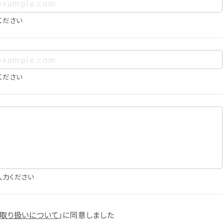
、お客様個人を特定できるものをいいます。また、その情報のみで
に照合することで、結果的にお客様個人を識別できるものも個
ください
は以下の通りであり、これらの目的達成の範囲を超えてお客様の
ください
確認
知
に役立てるため
入力ください
スへの掲載
取り扱いについて
」に
同意しました