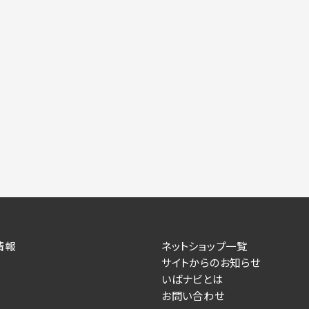
力いただかない場合は、各々のサービスをご利用できない場合が
提供します。
情報を送信した事業主（広告主）への提供
によるお客様に対する採用・選考活動およびそれに伴うやりと
す）
住所、電話番号、メールアドレス、応募理由
が提供する事業主専用の管理画面に表示）
人情報を送信した事業主（広告主）への提供
情報
ネットショップ一覧
サイトからのお知らせ
るお客様に対するサービス提供、およびその履行に伴うお客様
いばナビとは
お問い合わせ