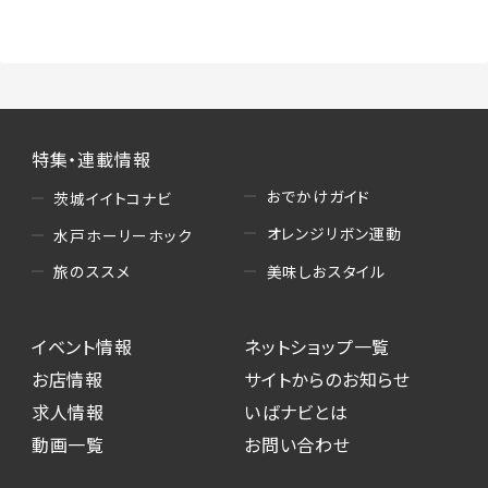
（3）情報掲載・広告に関するお問い合わせへの
対応
・お問い合わせに関する返答、及び当社の各種サ
ービスのご提案、情報提供、広告配信
（4）キャンペーンのお申込み
特集・連載情報
・読者プレゼント、アンケート等、当サービスが実
施するキャンペーンの抽選、当選者への連絡及
おでかけガイド
茨城イイトコナビ
び発送 ・ユーザーの趣向や属性情報等の分析
オレンジリボン運動
水戸ホーリーホック
（5）広告主への問い合わせ・応募等への対応
美味しおスタイル
旅のススメ
・本サービスを通じて広告主に送信したお問い
合わせの内容確認、返答
イベント情報
ネットショップ一覧
・本サービスを通じて求人広告に応募した際の
選考に関する連絡
お店情報
サイトからのお知らせ
・本サービスを通じて店舗への来店予約を登録
求人情報
いばナビとは
した際の内容確認、返答
動画一覧
お問い合わせ