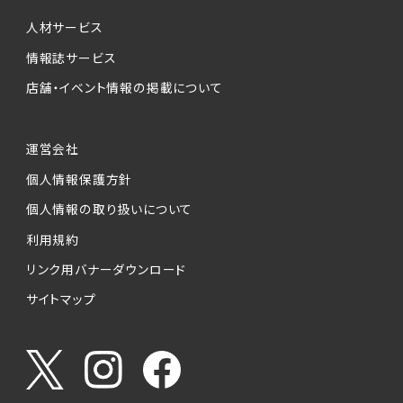
個人情報提供の任意性について
本サービスが収集する個人情報は、ご本人の意
人材サービス
思により任意でご提供いただくものですが、各サ
情報誌サービス
ービスの実施にあたりそれぞれ必要となる項目
店舗・イベント情報の掲載について
を入力いただかない場合は、各々のサービスを
ご利用できない場合があります。
運営会社
個人情報の第三者への提供について
個人情報保護方針
当社は、以下の提供先に対して個人情報を提供
します。
個人情報の取り扱いについて
利用規約
(1)お客様が求人応募フォームより個人情報を
送信した事業主（広告主）への提供
リンク用バナーダウンロード
・提供の目的
サイトマップ
お客様が求職活動・応募等を行った企業による
お客様に対する採用・選考活動およびそれに伴
うやりとり・情報提供（採否・合否の検討を含み
ます）
・提供する個人情報の項目