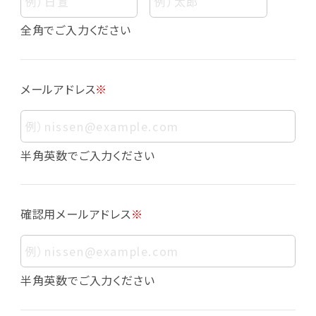
個人情報
個人情報とは、お客様個人に関する情報であっ
全角でご入力ください
て、当該情報を構成する氏名、住所、電話番号、
メールアドレス、生年月日、写真その他の記述等
により、お客様個人を特定できるものをいいま
メールアドレス
※
す。また、その情報のみでは識別できない場合で
も、他の情報と容易に照合することで、結果的に
お客様個人を識別できるものも個人情報に含ま
れます。
半角英数でご入力ください
個人情報の利用目的について
本サービスにおける個人情報の利用目的は以
確認用メールアドレス
※
下の通りであり、これらの目的達成の範囲を超
えてお客様の個人情報を利用することはありま
せん。
・会員登録者の個人認証
半角英数でご入力ください
・会員ポイントプログラムの運営
・各種お申込みや、お問い合わせへの対応