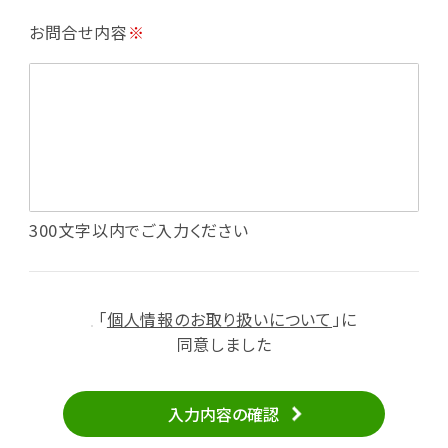
・利用規約等で禁じている不正行為等の確認
お問合せ内容
※
・メールマガジンの配信
・本サービスに関する規約等の変更の通知
・本サービスの改善、新サービスの開発等に役立
てるため
（1）いばナビ会員登録
・会員登録者の個人認証、本人確認
・会員ポイントプログラムの運営
・投稿したクチコミ情報、写真の本サービスへの
300文字以内でご入力ください
掲載
・メールマガジン、お知らせ、広告等の配信
・本サービスに関する規約等の変更の通知
「
個人情報のお取り扱いについて
」に
（2）ユーザーからのお問い合わせへの対応
同意しました
・ユーザーからのご意見、情報提供、お問い合わ
せの内容確認、返答
入力内容の確認
・当サービスの品質改善