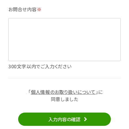
・利用規約等で禁じている不正行為等の確認
お問合せ内容
※
・メールマガジンの配信
・本サービスに関する規約等の変更の通知
・本サービスの改善、新サービスの開発等に役立
てるため
（1）いばナビ会員登録
・会員登録者の個人認証、本人確認
・会員ポイントプログラムの運営
・投稿したクチコミ情報、写真の本サービスへの
300文字以内でご入力ください
掲載
・メールマガジン、お知らせ、広告等の配信
・本サービスに関する規約等の変更の通知
「
個人情報のお取り扱いについて
」に
（2）ユーザーからのお問い合わせへの対応
同意しました
・ユーザーからのご意見、情報提供、お問い合わ
せの内容確認、返答
入力内容の確認
・当サービスの品質改善