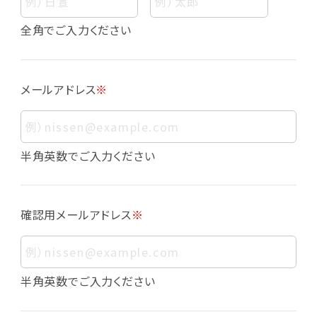
個人情報
個人情報とは、お客様個人に関する情報であっ
全角でご入力ください
て、当該情報を構成する氏名、住所、電話番号、
メールアドレス、生年月日、写真その他の記述等
により、お客様個人を特定できるものをいいま
メールアドレス
※
す。また、その情報のみでは識別できない場合で
も、他の情報と容易に照合することで、結果的に
お客様個人を識別できるものも個人情報に含ま
れます。
半角英数でご入力ください
個人情報の利用目的について
本サービスにおける個人情報の利用目的は以
確認用メールアドレス
※
下の通りであり、これらの目的達成の範囲を超
えてお客様の個人情報を利用することはありま
せん。
・会員登録者の個人認証
半角英数でご入力ください
・会員ポイントプログラムの運営
・各種お申込みや、お問い合わせへの対応