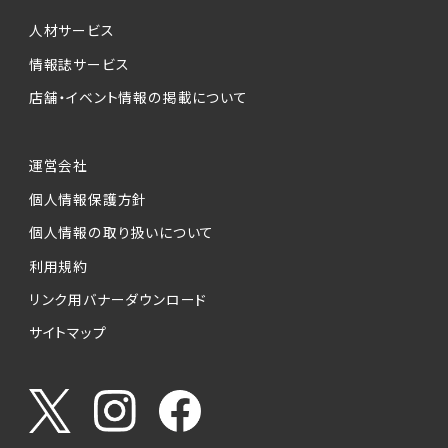
個人情報提供の任意性について
本サービスが収集する個人情報は、ご本人の意
人材サービス
思により任意でご提供いただくものですが、各サ
情報誌サービス
ービスの実施にあたりそれぞれ必要となる項目
店舗・イベント情報の掲載について
を入力いただかない場合は、各々のサービスを
ご利用できない場合があります。
運営会社
個人情報の第三者への提供について
個人情報保護方針
当社は、以下の提供先に対して個人情報を提供
します。
個人情報の取り扱いについて
利用規約
(1)お客様が求人応募フォームより個人情報を
送信した事業主（広告主）への提供
リンク用バナーダウンロード
・提供の目的
サイトマップ
お客様が求職活動・応募等を行った企業による
お客様に対する採用・選考活動およびそれに伴
うやりとり・情報提供（採否・合否の検討を含み
ます）
・提供する個人情報の項目