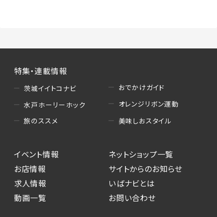
（3）情報掲載・広告に関するお問い合わせへの
対応
・お問い合わせに関する返答、及び当社の各種サ
ービスのご提案、情報提供、広告配信
（4）キャンペーンのお申込み
特集・連載情報
・読者プレゼント、アンケート等、当サービスが実
施するキャンペーンの抽選、当選者への連絡及
おでかけガイド
茨城イイトコナビ
び発送 ・ユーザーの趣向や属性情報等の分析
オレンジリボン運動
水戸ホーリーホック
（5）広告主への問い合わせ・応募等への対応
美味しおスタイル
旅のススメ
・本サービスを通じて広告主に送信したお問い
合わせの内容確認、返答
イベント情報
ネットショップ一覧
・本サービスを通じて求人広告に応募した際の
選考に関する連絡
お店情報
サイトからのお知らせ
・本サービスを通じて店舗への来店予約を登録
求人情報
いばナビとは
した際の内容確認、返答
動画一覧
お問い合わせ