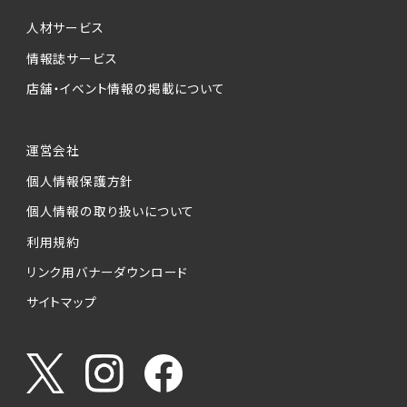
個人情報提供の任意性について
本サービスが収集する個人情報は、ご本人の意
人材サービス
思により任意でご提供いただくものですが、各サ
情報誌サービス
ービスの実施にあたりそれぞれ必要となる項目
店舗・イベント情報の掲載について
を入力いただかない場合は、各々のサービスを
ご利用できない場合があります。
運営会社
個人情報の第三者への提供について
個人情報保護方針
当社は、以下の提供先に対して個人情報を提供
します。
個人情報の取り扱いについて
利用規約
(1)お客様が求人応募フォームより個人情報を
送信した事業主（広告主）への提供
リンク用バナーダウンロード
・提供の目的
サイトマップ
お客様が求職活動・応募等を行った企業による
お客様に対する採用・選考活動およびそれに伴
うやりとり・情報提供（採否・合否の検討を含み
ます）
・提供する個人情報の項目