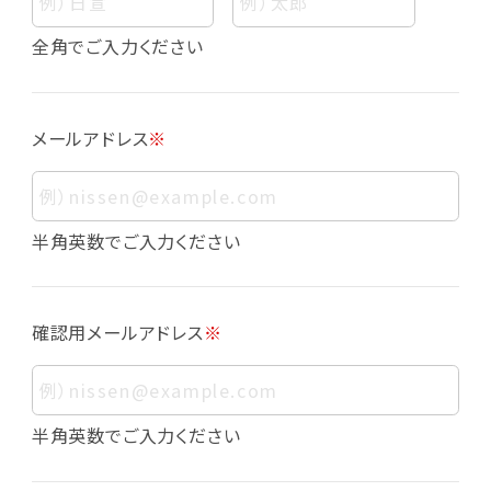
個人情報
個人情報とは、お客様個人に関する情報であっ
全角でご入力ください
て、当該情報を構成する氏名、住所、電話番号、
メールアドレス、生年月日、写真その他の記述等
により、お客様個人を特定できるものをいいま
メールアドレス
※
す。また、その情報のみでは識別できない場合で
も、他の情報と容易に照合することで、結果的に
お客様個人を識別できるものも個人情報に含ま
れます。
半角英数でご入力ください
個人情報の利用目的について
本サービスにおける個人情報の利用目的は以
確認用メールアドレス
※
下の通りであり、これらの目的達成の範囲を超
えてお客様の個人情報を利用することはありま
せん。
・会員登録者の個人認証
半角英数でご入力ください
・会員ポイントプログラムの運営
・各種お申込みや、お問い合わせへの対応