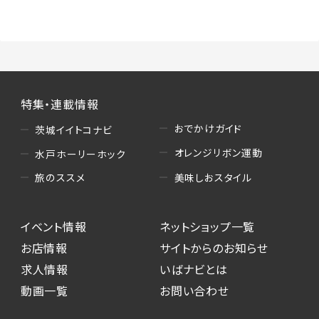
（3）情報掲載・広告に関するお問い合わせへの
対応
・お問い合わせに関する返答、及び当社の各種サ
ービスのご提案、情報提供、広告配信
（4）キャンペーンのお申込み
特集・連載情報
・読者プレゼント、アンケート等、当サービスが実
施するキャンペーンの抽選、当選者への連絡及
おでかけガイド
茨城イイトコナビ
び発送 ・ユーザーの趣向や属性情報等の分析
オレンジリボン運動
水戸ホーリーホック
（5）広告主への問い合わせ・応募等への対応
美味しおスタイル
旅のススメ
・本サービスを通じて広告主に送信したお問い
合わせの内容確認、返答
イベント情報
ネットショップ一覧
・本サービスを通じて求人広告に応募した際の
選考に関する連絡
お店情報
サイトからのお知らせ
・本サービスを通じて店舗への来店予約を登録
求人情報
いばナビとは
した際の内容確認、返答
動画一覧
お問い合わせ