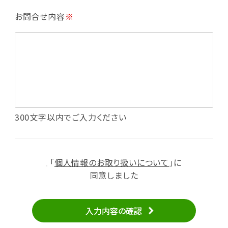
・利用規約等で禁じている不正行為等の確認
お問合せ内容
※
・メールマガジンの配信
・本サービスに関する規約等の変更の通知
・本サービスの改善、新サービスの開発等に役立
てるため
（1）いばナビ会員登録
・会員登録者の個人認証、本人確認
・会員ポイントプログラムの運営
・投稿したクチコミ情報、写真の本サービスへの
300文字以内でご入力ください
掲載
・メールマガジン、お知らせ、広告等の配信
・本サービスに関する規約等の変更の通知
「
個人情報のお取り扱いについて
」に
（2）ユーザーからのお問い合わせへの対応
同意しました
・ユーザーからのご意見、情報提供、お問い合わ
せの内容確認、返答
入力内容の確認
・当サービスの品質改善