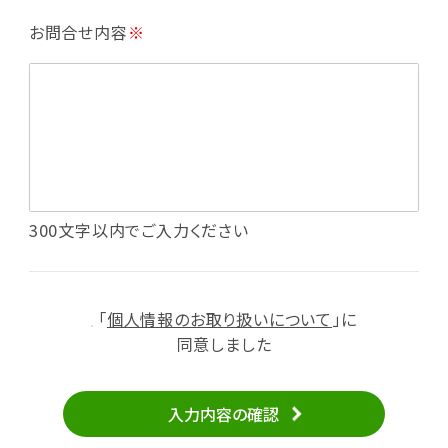
・利用規約等で禁じている不正行為等の確認
お問合せ内容
※
・メールマガジンの配信
・本サービスに関する規約等の変更の通知
・本サービスの改善、新サービスの開発等に役立
てるため
（1）いばナビ会員登録
・会員登録者の個人認証、本人確認
・会員ポイントプログラムの運営
・投稿したクチコミ情報、写真の本サービスへの
300文字以内でご入力ください
掲載
・メールマガジン、お知らせ、広告等の配信
・本サービスに関する規約等の変更の通知
「
個人情報のお取り扱いについて
」に
（2）ユーザーからのお問い合わせへの対応
同意しました
・ユーザーからのご意見、情報提供、お問い合わ
せの内容確認、返答
入力内容の確認
・当サービスの品質改善