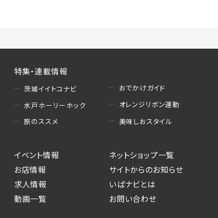
（3）情報掲載・広告に関するお問い合わせへの
対応
・お問い合わせに関する返答、及び当社の各種サ
ービスのご提案、情報提供、広告配信
（4）キャンペーンのお申込み
特集・連載情報
・読者プレゼント、アンケート等、当サービスが実
施するキャンペーンの抽選、当選者への連絡及
おでかけガイド
茨城イイトコナビ
び発送 ・ユーザーの趣向や属性情報等の分析
オレンジリボン運動
水戸ホーリーホック
（5）広告主への問い合わせ・応募等への対応
美味しおスタイル
旅のススメ
・本サービスを通じて広告主に送信したお問い
合わせの内容確認、返答
イベント情報
ネットショップ一覧
・本サービスを通じて求人広告に応募した際の
選考に関する連絡
お店情報
サイトからのお知らせ
・本サービスを通じて店舗への来店予約を登録
求人情報
いばナビとは
した際の内容確認、返答
動画一覧
お問い合わせ