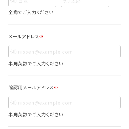
個人情報
個人情報とは、お客様個人に関する情報であっ
全角でご入力ください
て、当該情報を構成する氏名、住所、電話番号、
メールアドレス、生年月日、写真その他の記述等
により、お客様個人を特定できるものをいいま
メールアドレス
※
す。また、その情報のみでは識別できない場合で
も、他の情報と容易に照合することで、結果的に
お客様個人を識別できるものも個人情報に含ま
れます。
半角英数でご入力ください
個人情報の利用目的について
本サービスにおける個人情報の利用目的は以
確認用メールアドレス
※
下の通りであり、これらの目的達成の範囲を超
えてお客様の個人情報を利用することはありま
せん。
・会員登録者の個人認証
半角英数でご入力ください
・会員ポイントプログラムの運営
・各種お申込みや、お問い合わせへの対応