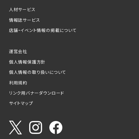
個人情報提供の任意性について
本サービスが収集する個人情報は、ご本人の意
人材サービス
思により任意でご提供いただくものですが、各サ
情報誌サービス
ービスの実施にあたりそれぞれ必要となる項目
店舗・イベント情報の掲載について
を入力いただかない場合は、各々のサービスを
ご利用できない場合があります。
運営会社
個人情報の第三者への提供について
個人情報保護方針
当社は、以下の提供先に対して個人情報を提供
します。
個人情報の取り扱いについて
利用規約
(1)お客様が求人応募フォームより個人情報を
送信した事業主（広告主）への提供
リンク用バナーダウンロード
・提供の目的
サイトマップ
お客様が求職活動・応募等を行った企業による
お客様に対する採用・選考活動およびそれに伴
うやりとり・情報提供（採否・合否の検討を含み
ます）
・提供する個人情報の項目