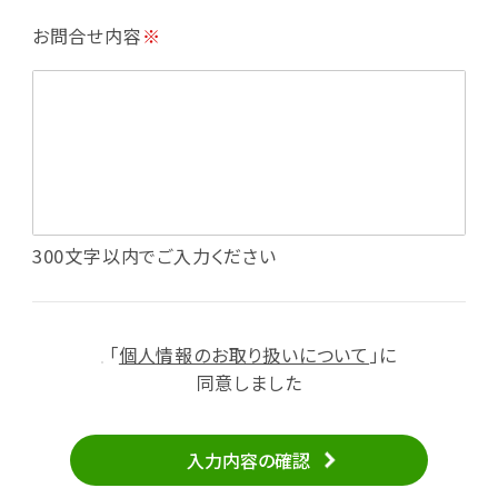
・利用規約等で禁じている不正行為等の確認
お問合せ内容
※
・メールマガジンの配信
・本サービスに関する規約等の変更の通知
・本サービスの改善、新サービスの開発等に役立
てるため
（1）いばナビ会員登録
・会員登録者の個人認証、本人確認
・会員ポイントプログラムの運営
・投稿したクチコミ情報、写真の本サービスへの
300文字以内でご入力ください
掲載
・メールマガジン、お知らせ、広告等の配信
・本サービスに関する規約等の変更の通知
「
個人情報のお取り扱いについて
」に
（2）ユーザーからのお問い合わせへの対応
同意しました
・ユーザーからのご意見、情報提供、お問い合わ
せの内容確認、返答
入力内容の確認
・当サービスの品質改善