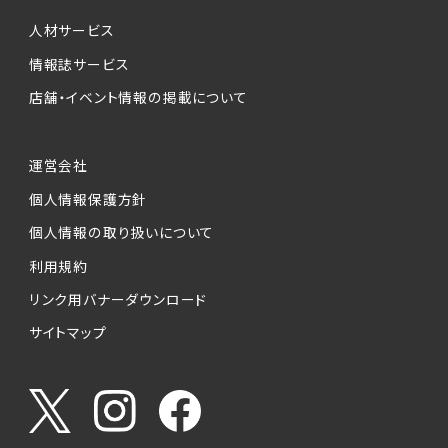
個人情報提供の任意性について
本サービスが収集する個人情報は、ご本人の意
人材サービス
思により任意でご提供いただくものですが、各サ
情報誌サービス
ービスの実施にあたりそれぞれ必要となる項目
店舗・イベント情報の掲載について
を入力いただかない場合は、各々のサービスを
ご利用できない場合があります。
運営会社
個人情報の第三者への提供について
個人情報保護方針
当社は、以下の提供先に対して個人情報を提供
します。
個人情報の取り扱いについて
利用規約
(1)お客様が求人応募フォームより個人情報を
送信した事業主（広告主）への提供
リンク用バナーダウンロード
・提供の目的
サイトマップ
お客様が求職活動・応募等を行った企業による
お客様に対する採用・選考活動およびそれに伴
うやりとり・情報提供（採否・合否の検討を含み
ます）
・提供する個人情報の項目