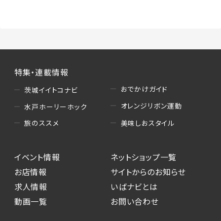
（3）情報掲載・広告に関するお問い合わせへの
対応
・お問い合わせに関する返答、及び当社の各種サ
ービスのご提案、情報提供、広告配信
（4）キャンペーンのお申込み
特集・連載情報
・読者プレゼント、アンケート等、当サービスが実
施するキャンペーンの抽選、当選者への連絡及
おでかけガイド
茨城イイトコナビ
び発送 ・ユーザーの趣向や属性情報等の分析
オレンジリボン運動
水戸ホーリーホック
（5）広告主への問い合わせ・応募等への対応
美味しおスタイル
旅のススメ
・本サービスを通じて広告主に送信したお問い
合わせの内容確認、返答
イベント情報
ネットショップ一覧
・本サービスを通じて求人広告に応募した際の
選考に関する連絡
お店情報
サイトからのお知らせ
・本サービスを通じて店舗への来店予約を登録
求人情報
いばナビとは
した際の内容確認、返答
動画一覧
お問い合わせ