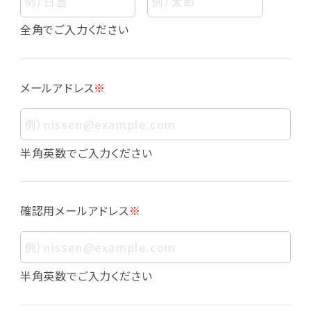
個人情報
個人情報とは、お客様個人に関する情報であっ
全角でご入力ください
て、当該情報を構成する氏名、住所、電話番号、
メールアドレス、生年月日、写真その他の記述等
により、お客様個人を特定できるものをいいま
メールアドレス
※
す。また、その情報のみでは識別できない場合で
も、他の情報と容易に照合することで、結果的に
お客様個人を識別できるものも個人情報に含ま
れます。
半角英数でご入力ください
個人情報の利用目的について
本サービスにおける個人情報の利用目的は以
確認用メールアドレス
※
下の通りであり、これらの目的達成の範囲を超
えてお客様の個人情報を利用することはありま
せん。
・会員登録者の個人認証
半角英数でご入力ください
・会員ポイントプログラムの運営
・各種お申込みや、お問い合わせへの対応