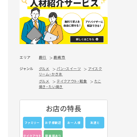
エリア
鹿行
鹿嶋市
ジャンル
グルメ
パン・スイーツ
アイスク
リーム・かき氷
グルメ
テイクアウト・軽食
たこ
焼き・たい焼き
お店の特長
ファミリー
お子様歓迎
お一人様
友達と
テイクアウト
駐車場あり