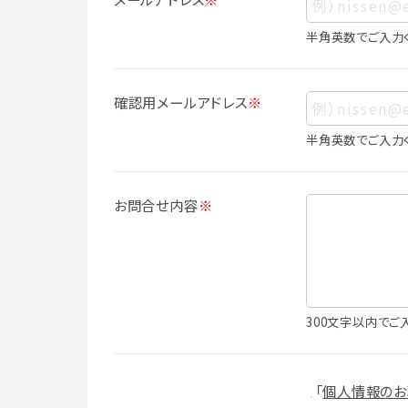
ス、生年月日、写真その他の記述等により
は識別できない場合でも、他の情報と容易
半角英数でご入力
人情報に含まれます。
個人情報の利用目的について
確認用メールアドレス
※
本サービスにおける個人情報の利用目的
個人情報を利用することはありません。
半角英数でご入力
・会員登録者の個人認証
・会員ポイントプログラムの運営
・各種お申込みや、お問い合わせへの対応
お問合せ内容
※
・利用規約等で禁じている不正行為等の
・メールマガジンの配信
・本サービスに関する規約等の変更の通
・本サービスの改善、新サービスの開発等
（1）いばナビ会員登録
300文字以内でご
・会員登録者の個人認証、本人確認
・会員ポイントプログラムの運営
・投稿したクチコミ情報、写真の本サービ
「
個人情報のお