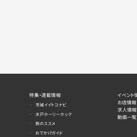
施にあたりそれぞれ必要となる項目を入
あります。
個人情報の第三者への提供について
当社は、以下の提供先に対して個人情報を
(1)お客様が求人応募フォームより個人
・提供の目的
お客様が求職活動・応募等を行った企業
り・情報提供（採否・合否の検討を含みま
・提供する個人情報の項目
求人応募フォームより直接取得した氏名、
・提供の手段又は方法
書面もしくは電磁的な方法（本サービス
特集・連載情報
イベント
お店情報
茨城イイトコナビ
(2)お客様がネット予約フォームより個
求人情報
・提供の目的
水戸ホーリーホック
動画一覧
お客様が予約申し込みを行った店舗によ
旅のススメ
への連絡・情報提供
おでかけガイド
・提供する個人情報の項目