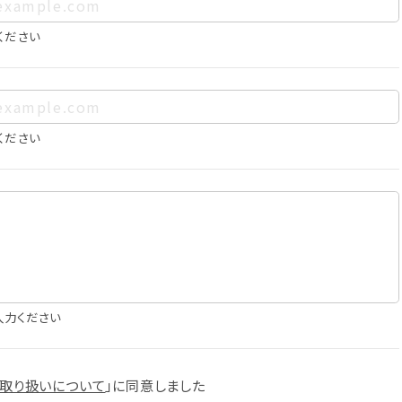
、お客様個人を特定できるものをいいます。また、その情報のみで
に照合することで、結果的にお客様個人を識別できるものも個
ください
は以下の通りであり、これらの目的達成の範囲を超えてお客様の
ください
確認
知
に役立てるため
入力ください
スへの掲載
取り扱いについて
」に
同意しました