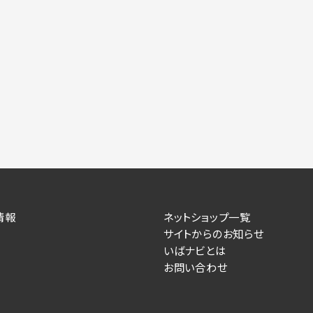
力いただかない場合は、各々のサービスをご利用できない場合が
提供します。
情報を送信した事業主（広告主）への提供
によるお客様に対する採用・選考活動およびそれに伴うやりと
す）
住所、電話番号、メールアドレス、応募理由
が提供する事業主専用の管理画面に表示）
情報
ネットショップ一覧
サイトからのお知らせ
人情報を送信した事業主（広告主）への提供
いばナビとは
お問い合わせ
るお客様に対するサービス提供、およびその履行に伴うお客様