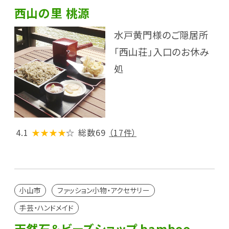
西山の里 桃源
水戸黄門様のご隠居所
「西山荘」入口のお休み
処
4.1
★★★★
☆
総数69
（17件）
小山市
ファッション小物・アクセサリー
手芸・ハンドメイド
天然石＆ビーズショップ bamboo