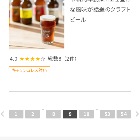
な風味が話題のクラフト
ビール
4.0
★★★★
☆
総数8
（2件）
キャッシュレス対応
1
2
8
9
10
53
54