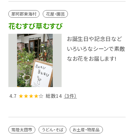
那珂郡東海村
花屋・園芸
花むすび草むすび
お誕生日や記念日など
いろいろなシーンで素敵
なお花をお届します!
4.7
★★★★
☆
総数14
（3件）
常陸太田市
うどん・そば
お土産・物産品