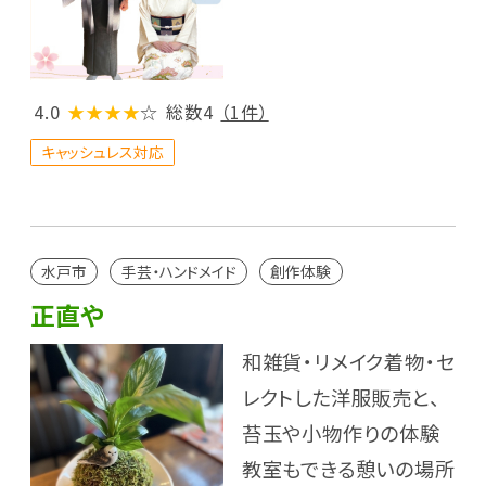
4.0
★★★★
☆
総数4
（1件）
キャッシュレス対応
水戸市
手芸・ハンドメイド
創作体験
正直や
和雑貨・リメイク着物・セ
レクトした洋服販売と、
苔玉や小物作りの体験
教室もできる憩いの場所