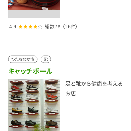
4.9
★★★★
☆
総数78
（16件）
ひたちなか市
靴
キャッチボール
足と靴から健康を考える
お店