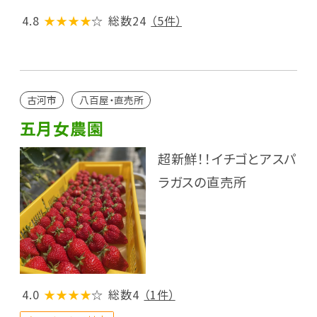
4.8
★★★★
☆
総数24
（5件）
古河市
八百屋・直売所
五月女農園
超新鮮！！イチゴとアスパ
ラガスの直売所
4.0
★★★★
☆
総数4
（1件）