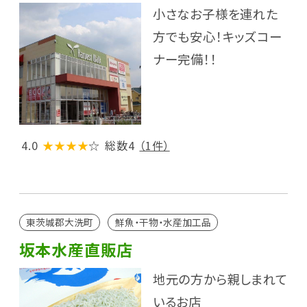
小さなお子様を連れた
方でも安心！キッズコー
ナー完備！！
4.0
★★★★
☆
総数4
（1件）
東茨城郡大洗町
鮮魚・干物・水産加工品
坂本水産直販店
地元の方から親しまれて
いるお店