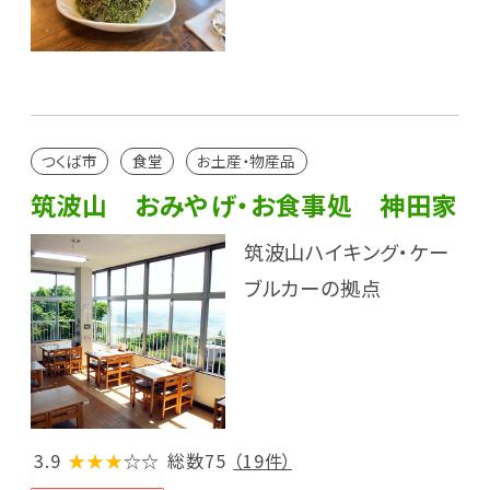
つくば市
食堂
お土産・物産品
筑波山 おみやげ・お食事処 神田家
筑波山ハイキング・ケー
ブルカーの拠点
3.9
★★★
☆☆
総数75
（19件）