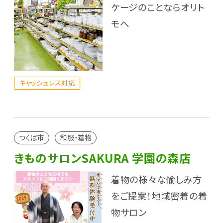
ケージのことならオリト
モへ
キャッシュレス対応
つくば市
和服・着物
きものサロンSAKURA 学園の森店
着物の様々な愉しみ方
をご提案！地域密着の着
物サロン