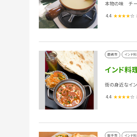
本物の味 チー
4.4
★★★★
☆
鹿嶋市
インド料
インド料
街の身近なイン
4.4
★★★★
☆
取手市
インド料