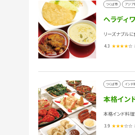
つくば市
アジア
ヘラディワ
リーズナブルに
4.3
★★★★
☆
つくば市
インド
本格インド
本格インド料理
3.9
★★★
☆☆