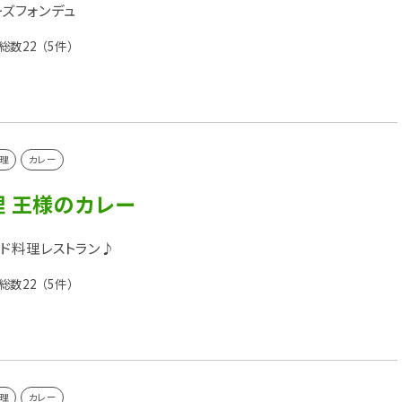
ズフォンデュ
総数22
（5件）
理
カレー
理 王様のカレー
ド料理レストラン♪
総数22
（5件）
理
カレー