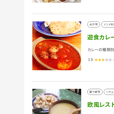
水戸市
インド料
遊食カレ
カレーの種類別
3.9
★★★
☆☆
龍ケ崎市
シチュ
欧風レスト