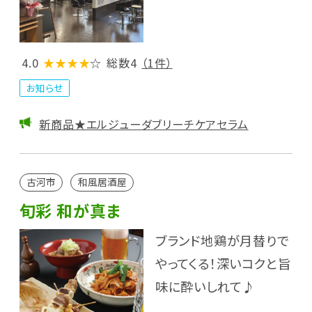
4.0
★★★★
☆
総数4
（1件）
お知らせ
新商品★エルジューダブリーチケアセラム
古河市
和風居酒屋
旬彩 和が真ま
ブランド地鶏が月替りで
やってくる！深いコクと旨
味に酔いしれて♪