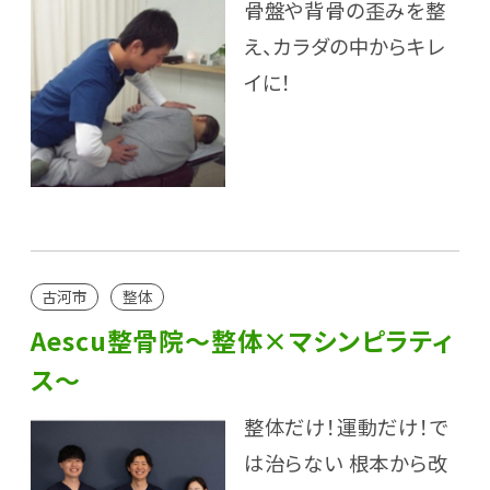
骨盤や背骨の歪みを整
え、カラダの中からキレ
イに！
古河市
整体
Aescu整骨院～整体×マシンピラティ
ス～
整体だけ！運動だけ！で
は治らない 根本から改