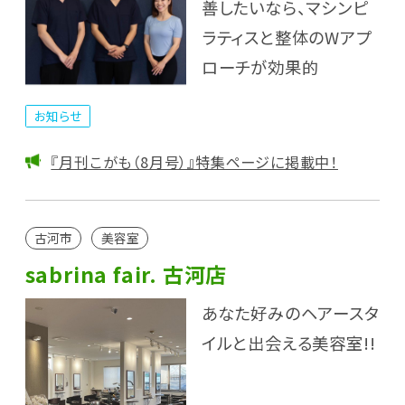
善したいなら、マシンピ
ラティスと整体のWアプ
ローチが効果的
お知らせ
『月刊こがも（8月号）』特集ページに掲載中！
古河市
美容室
sabrina fair. 古河店
あなた好みのヘアースタ
イルと出会える美容室!!