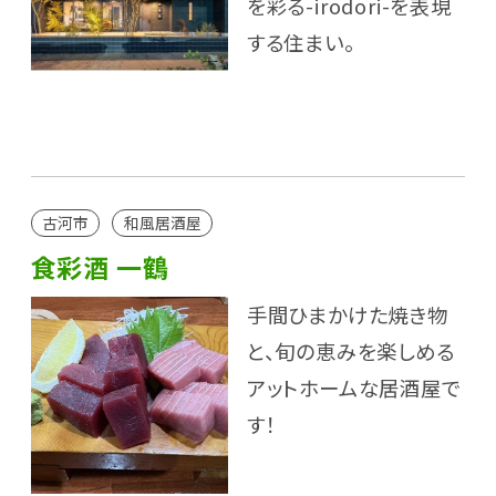
を彩る-irodori-を表現
する住まい。
古河市
和風居酒屋
食彩酒 一鶴
手間ひまかけた焼き物
と、旬の恵みを楽しめる
アットホームな居酒屋で
す！