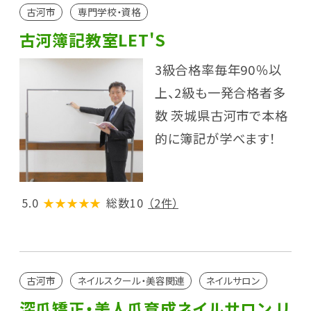
古河市
専門学校・資格
古河簿記教室LET'S
3級合格率毎年90％以
上、2級も一発合格者多
数 茨城県古河市で本格
的に簿記が学べます！
5.0
★★★★★
総数10
（2件）
古河市
ネイルスクール・美容関連
ネイルサロン
深爪矯正・美人爪育成ネイルサロン リ