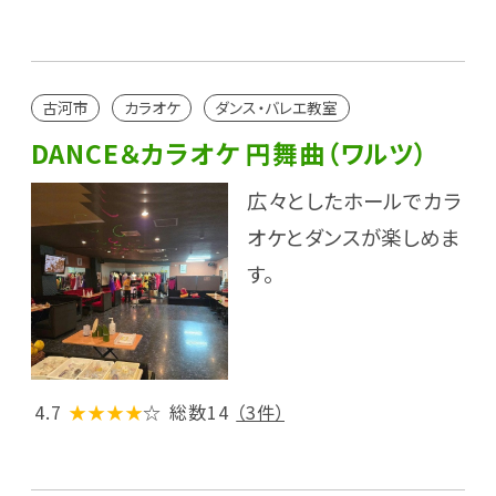
古河市
カラオケ
ダンス・バレエ教室
DANCE＆カラオケ 円舞曲（ワルツ）
広々としたホールでカラ
オケとダンスが楽しめま
す。
4.7
★★★★
☆
総数14
（3件）