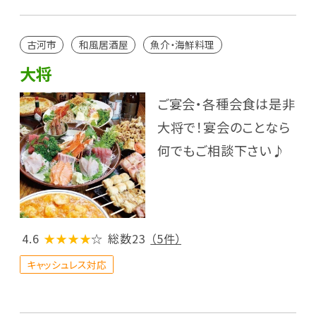
古河市
和風居酒屋
魚介・海鮮料理
大将
ご宴会・各種会食は是非
大将で！宴会のことなら
何でもご相談下さい♪
4.6
★★★★
☆
総数23
（5件）
キャッシュレス対応