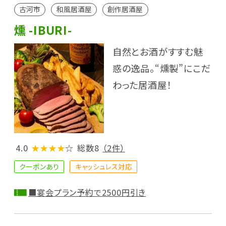
古河市
和風居酒屋
創作居酒屋
燻 -IBURI-
自然とお酒がすすむ魅
惑の逸品。“燻製”にこだ
わった居酒屋！
4.0
★★★★
☆
総数8
（2件）
クーポンあり
キャッシュレス対応
■宴会プラン予約で2500円引き