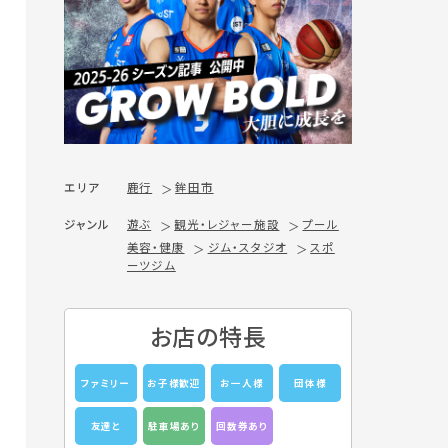
エリア
鹿行
鉾田市
ジャンル
遊ぶ
観光・レジャー施設
プール
美容・健康
ジム・スタジオ
スポ
ーツジム
お店の特長
ファミリー
お子様歓迎
お一人様
団体様
友達と
駐車場あり
回数券あり