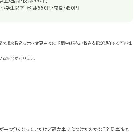
以上）昼間・夜間/550円
小学生以下）昼間/550円・夜間/450円
記を順次税込表示へ変更中です。期間中は税抜・税込表記が混在する可能性
いる場合があります。
口が一つ無くなっていたけど誰か車でぶつけたのかな？？ 駐車場と