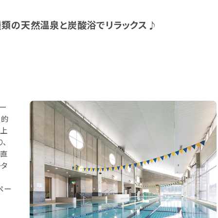
種類の天然温泉と炭酸浴でリラックス♪
ー
目的
み上
、
と直
ータ
ペー