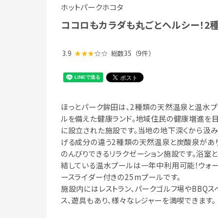
ホットパークホコタ
ココロもカラダも丸ごとヘルシー！2
3.9
★★★
☆☆
総数35
（9件）
ほっとパーク鉾田は、2種類の天然温泉と温水プ
ルを備えた健康ランド。地域住民の健康増進を
に設立された施設です。当地の地下深くから汲
げる成分の違う2種類の天然温泉と炭酸泉があり
のんびりできるリラクゼーション施設です。浴室
結している温水プールは一年中利用可能！ウォ
ースライダー付きの25mプールです。
施設内にはレストラン、パークゴルフ場やBBQス
ス、遊具もあり、様々なレジャーを満喫できます。