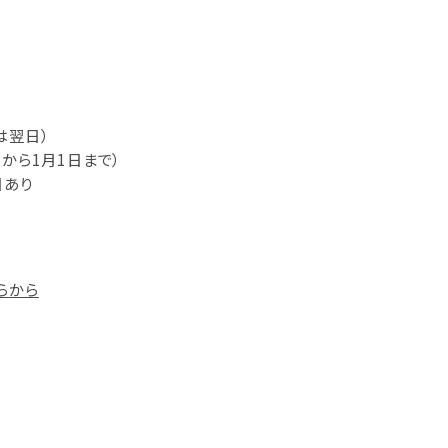
は翌日）
日から1月1日まで）
日あり
らから