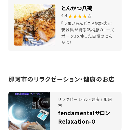
とんかつ八戒
★★★★
☆
4.4
『うまいもんどころ認証店』！
茨城県が誇る銘柄豚『ローズ
ポーク』を使った自慢のとん
かつ！
那珂市のリラクゼーション・健康のお店
リラクゼーション・健康 / 那珂
市
fendamentalサロン
Relaxation-O