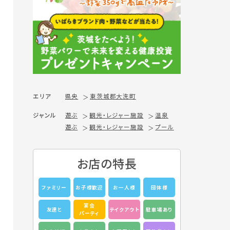
エリア
県央
東茨城郡大洗町
ジャンル
遊ぶ
観光・レジャー施設
温泉
遊ぶ
観光・レジャー施設
プール
お店の特長
ファミリー
お子様歓迎
お一人様
団体様
宴会
友達と
テイクアウト
駐車場あり
パーティ