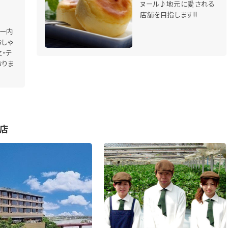
ヌール♪地元に愛される
店舗を目指します!!
ー内
おしゃ
・テ
おりま
店