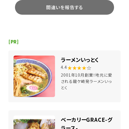
間違いを報告する
[PR]
ラーメンいっとく
★★★★
☆
4.4
2001年10月創業！地元に愛
される龍ケ崎発ラーメンいっ
とく
ベーカリーGRACE-グ
ラース-