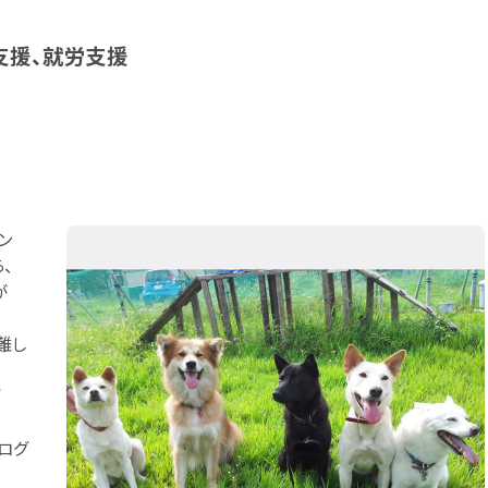
支援、就労支援
ン
、
が
難し
”
ログ