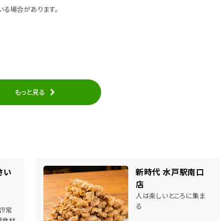
いる場合があります。
もっと見る
さい
新時代 水戸駅南口
店
人は楽しいところに集ま
る
!!常
選食材