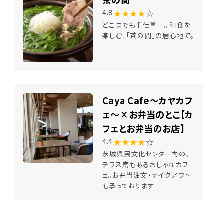
★★★★
☆
4.8
どこまでも手仕事―。 和食を
楽しむ、「茶の間」の居心地で。
Caya Cafe～カヤカフ
ェ～×お弁当のとこ【カ
フェとお弁当のお店】
★★★★
☆
4.4
茨城県民文化センター内の、
テラス席もあるおしゃれカフ
ェ。お弁当注文・テイクアウト
も承っております