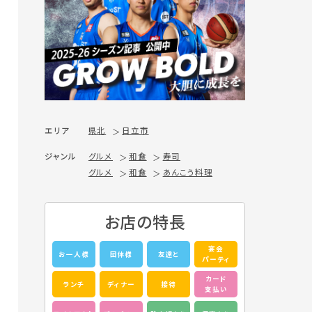
エリア
県北
日立市
ジャンル
グルメ
和食
寿司
グルメ
和食
あんこう料理
お店の特長
宴会
お一人様
団体様
友達と
パーティ
カード
ランチ
ディナー
接待
支払い