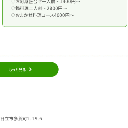
◇お刺身盛合せ一人前…1400円～
◇鍋料理二人前…2800円～
◇おまかせ料理コース4000円～
もっと見る
県日立市多賀町2-19-6