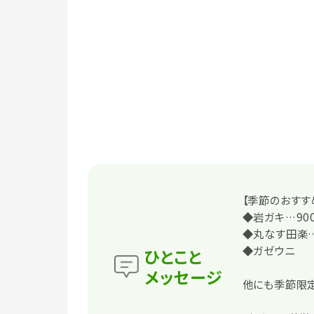
【季節のおすす
◆岩ガキ…90
◆丸なす田楽…
◆ガゼウニ
ひとこと
メッセージ
他にも季節限