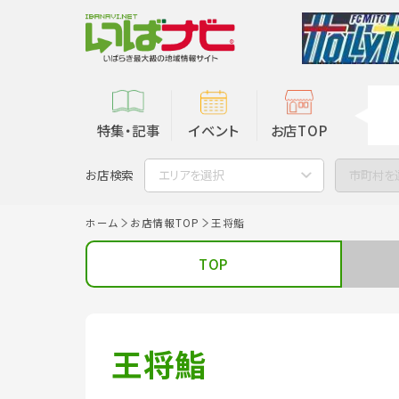
特集・記事
イベント
お店TOP
お店検索
エリアを選択
市町村を
ホーム
お店情報TOP
王将鮨
TOP
王将鮨