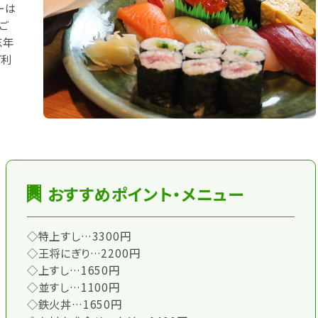
ーは
ご
忘年
ご利
おすすめポイント・メニュー
◇特上すし…3300円
◇王将にぎり…2200円
◇上すし…1650円
◇並すし…1100円
◇鉄火丼…1650円