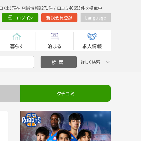
日（土）現在 店舗情報9271件 / 口コミ40655件を掲載中
ログイン
新規会員登録
Language
暮らす
泊まる
求人情報
詳しく検索
クチコミ