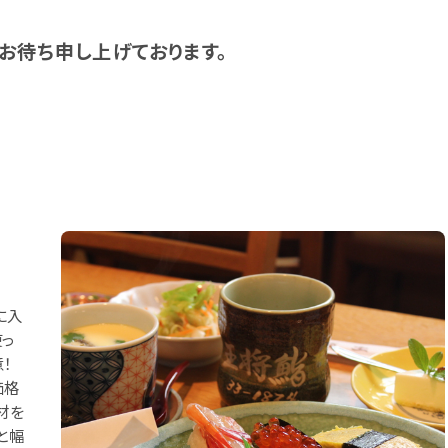
お待ち申し上げております。
に入
使っ
！
価格
材を
と幅