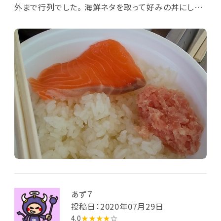
外まで行列でした。 海鮮ネタを取って好みの丼にしま
すが、コロッケやしらすなど、幼児でも食べれるものも
あり子連れには安心。 ただ割り箸しかないので、箸が
使えないならスプーンを持参する必要があります。
あず７
投稿日：2020年07月29日
4.0
★★★★
☆