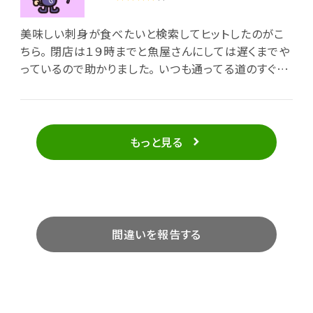
美味しい刺身が食べたいと検索してヒットしたのがこ
ちら。 閉店は１９時までと魚屋さんにしては遅くまでや
っているので助かりました。 いつも通ってる道のすぐそ
こにありました、今まで気がつかなかった。。。 カツオや
マグロ、ネギトロなんか閉店間際に残ってるのを嫁さん
が購入。 帰って晩酌のツマミです。刺身はネギトロが一
番良かったかな。 なぜか買ったモツ煮込みもなかなか
もっと見る
美味し。 日立に行ったら是非寄りたいお店ですね。
間違いを報告する