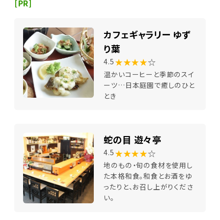
[PR]
カフェギャラリー ゆず
り葉
★★★★
☆
4.5
温かいコーヒーと季節のスイ
ーツ…日本庭園で癒しのひと
とき
蛇の目 遊々亭
★★★★
☆
4.5
地のもの・旬の食材を使用し
た本格和食。和食とお酒をゆ
ったりと、お召し上がりくださ
い。