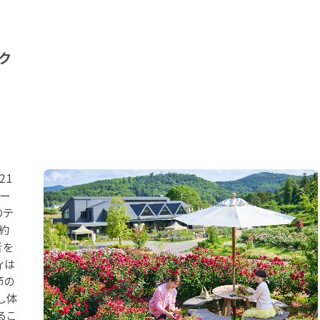
ク
21
オー
のテ
約
者を
ィは
節の
し体
るこ