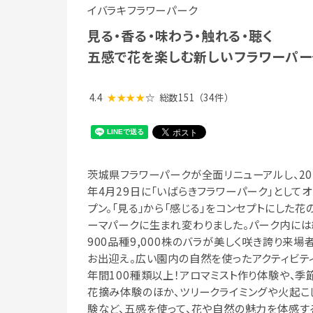
イバラキフラワーパーク
見る・香る・味わう・触れる・聴く
五感で花を楽しむ新しいフラワーパー
4.4
★★★★
☆
総数151
（34件）
茨城県フラワーパークが全面リニューアルし、20
年4月29日に「いばらきフラワーパーク」として
プン。「見る」から「感じる」をコンセプトにした花
ーマパークに生まれ変わりました。パーク内には
900品種9,000株のバラが美しく咲き誇り来場
お出迎え。広い園内の自然を使ったアクティビテ
年間100種類以上！アロマミスト作り体験や、季
花摘み体験のほか、ツリークライミングや火起こ
験など、五感を使って、花や自然の魅力を体感す