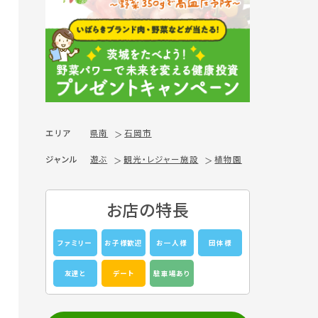
エリア
県南
石岡市
ジャンル
遊ぶ
観光・レジャー施設
植物園
お店の特長
ファミリー
お子様歓迎
お一人様
団体様
友達と
デート
駐車場あり