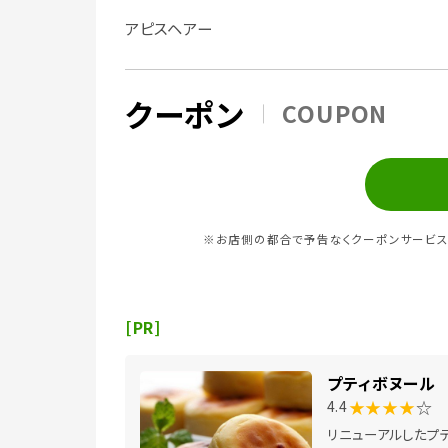
アピスヘアー
クーポン
COUPON
※お店側の都合で予告なくクーポンサービス
[PR]
プティボヌール
★★★★
☆
4.4
リニューアルしたプ