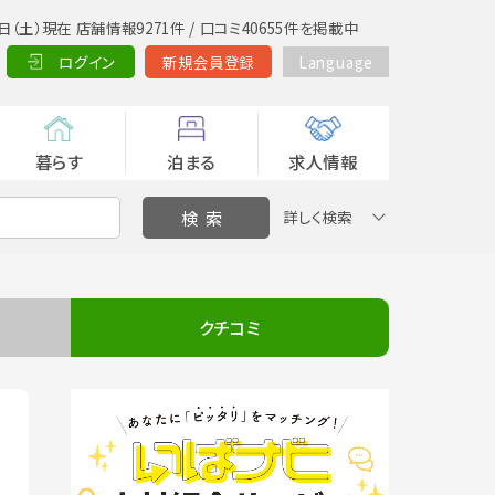
日（土）現在 店舗情報9271件 / 口コミ40655件を掲載中
ログイン
新規会員登録
Language
暮らす
泊まる
求人情報
詳しく検索
クチコミ