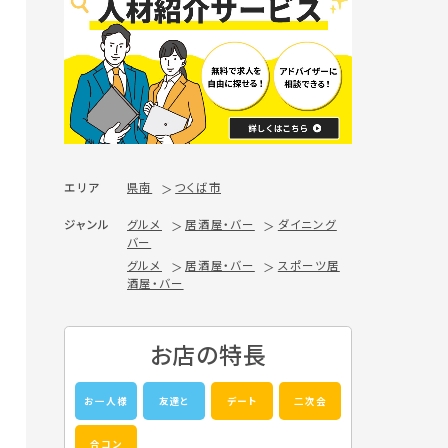
エリア
県南
つくば市
ジャンル
グルメ
居酒屋・バー
ダイニング
バー
グルメ
居酒屋・バー
スポーツ居
酒屋・バー
お店の特長
お一人様
友達と
デート
二次会
合コン