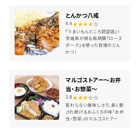
とんかつ八戒
★★★★
☆
4.4
『うまいもんどころ認証店』！
茨城県が誇る銘柄豚『ローズ
ポーク』を使った自慢のとん
かつ！
マルゴストアー～お弁
当・お惣菜～
★★★
☆☆
3.8
変わらない美味しさで、長く愛
され続けるおふくろの味「お弁
当・惣菜」のマルゴストアー