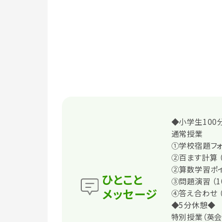
◆小学生100
通常授業
①学校宿題フォロ
②百ます計算 （
②算数学習ポイ
ひとこと
③問題演習 （1
メッセージ
④答え合わせ （
◆5分休憩◆
特別授業（英会