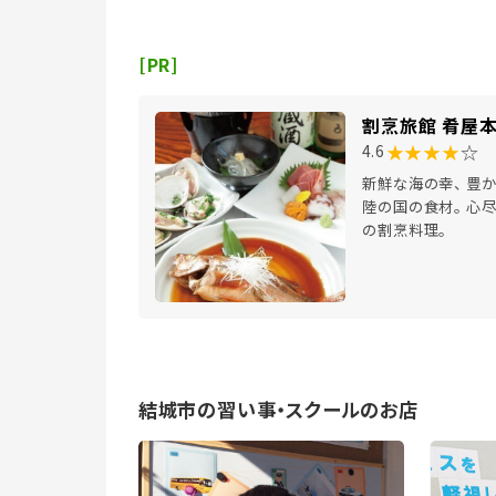
[PR]
割烹旅館 肴屋
★★★★
☆
4.6
新鮮な海の幸、 豊
陸の国の食材。 心尽
の割烹料理。
結城市の習い事・スクールのお店