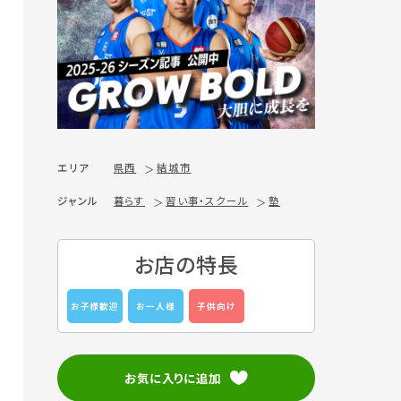
エリア
県西
結城市
ジャンル
暮らす
習い事・スクール
塾
お店の特長
お子様歓迎
お一人様
子供向け
お気に入りに追加