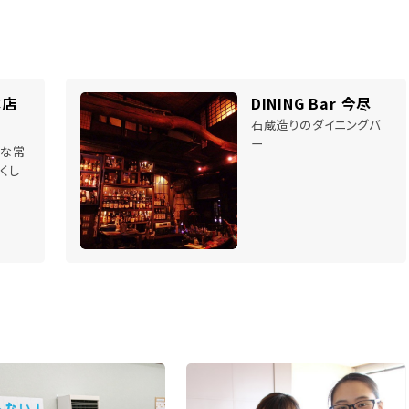
本店
DINING Bar 今尽
石蔵造りのダイニングバ
ー
かな常
くし