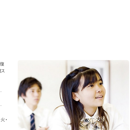
・復
間ス
…
…
火・