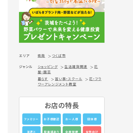
エリア
県南
つくば市
ジャンル
ショッピング
生活雑貨関連
花
屋・園芸
暮らす
習い事・スクール
花・フラ
ワーアレンジメント教室
お店の特長
ファミリー
お子様歓迎
お一人様
団体様
友達と
駐車場あり
全席禁煙
女性向け