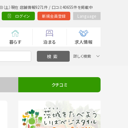
日（土）現在 店舗情報9271件 / 口コミ40655件を掲載中
ログイン
新規会員登録
Language
暮らす
泊まる
求人情報
詳しく検索
クチコミ