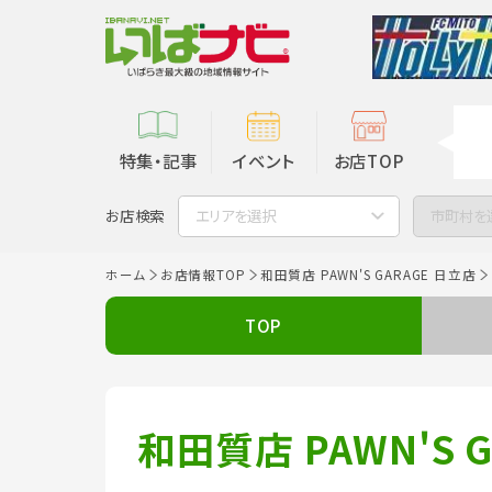
特集・記事
イベント
お店TOP
お店検索
エリアを選択
市町村を
ホーム
お店情報TOP
和田質店 PAWN'S GARAGE 日立店
TOP
和田質店 PAWN'S 