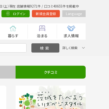
日（土）現在 店舗情報9271件 / 口コミ40655件を掲載中
ログイン
新規会員登録
Language
暮らす
泊まる
求人情報
詳しく検索
クチコミ