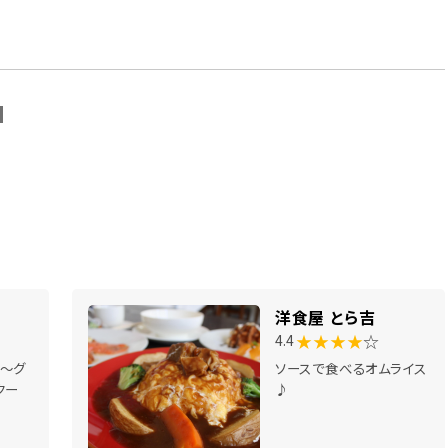
N
洋食屋 とら吉
★★★★
☆
4.4
～グ
ソースで食べるオムライス
クー
♪