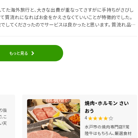
してた海外旅行と、大きな出費が重なってさすがに手持ちがさびし
って質流れになればお金をかえさなくていいことが特徴的でした。
でしてくださったのでサービスは良かったと思います。 質流れ品の
です。
もっと見る
焼肉・ホルモン さい
り抜
おう
、こ
★★★★
☆
4
い天
水戸市の焼肉専門店!!常
陸牛はもちろん、厳選食材