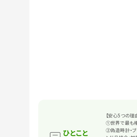
【安心5つの理
①世界で最も
②偽造時計・ブ
ひとこと