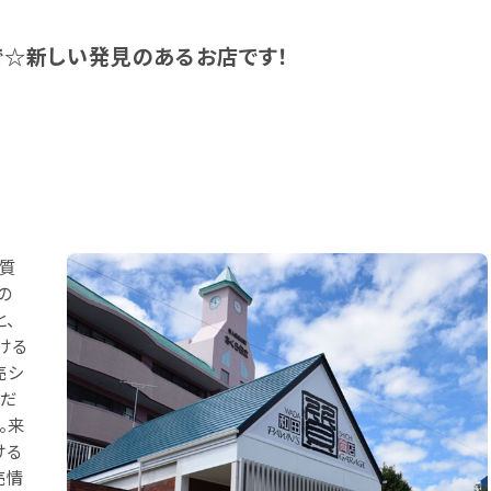
まで☆新しい発見のあるお店です！
い質
の
、
ける
売シ
ルだ
。来
ける
売情