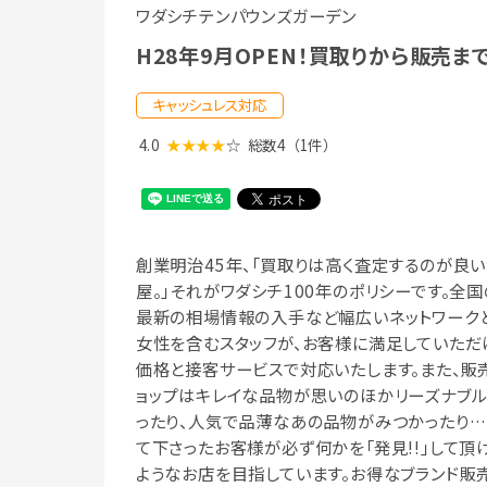
ワダシチテンパウンズガーデン
H28年9月OPEN！買取りから販売
キャッシュレス対応
4.0
★★★★
☆
総数4
（1件）
創業明治45年、「買取りは高く査定するのが良
屋。」それがワダシチ100年のポリシーです。全国
最新の相場情報の入手など幅広いネットワークと
女性を含むスタッフが、お客様に満足していただ
価格と接客サービスで対応いたします。また、販
ョップはキレイな品物が思いのほかリーズナブ
ったり、人気で品薄なあの品物がみつかったり…
て下さったお客様が必ず何かを「発見!!」して頂
ようなお店を目指しています。お得なブランド販