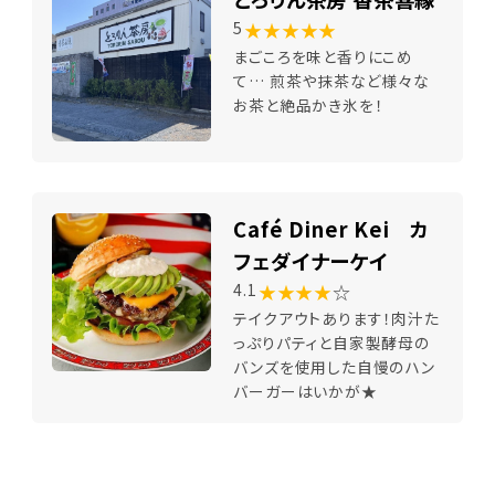
★★★★★
5
まごころを味と香りにこめ
て… 煎茶や抹茶など様々な
お茶と絶品かき氷を！
Café Diner Kei カ
フェダイナーケイ
★★★★
☆
4.1
テイクアウトあります！肉汁た
っぷりパティと自家製酵母の
バンズを使用した自慢のハン
バーガーはいかが★