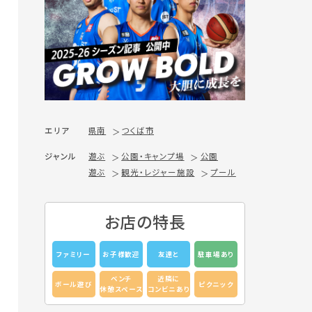
エリア
県南
つくば市
ジャンル
遊ぶ
公園・キャンプ場
公園
遊ぶ
観光・レジャー施設
プール
お店の特長
ファミリー
お子様歓迎
友達と
駐車場あり
ベンチ
近隣に
ボール遊び
ピクニック
休憩スペース
コンビニあり