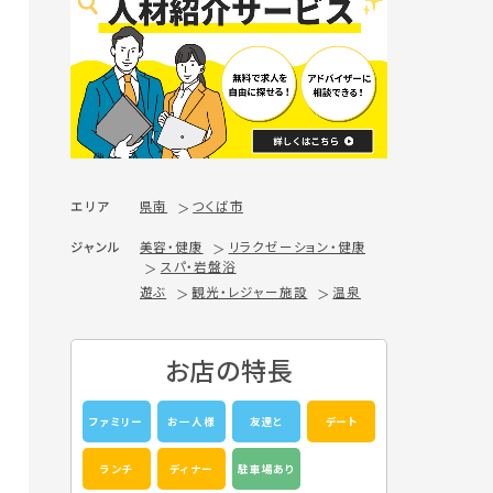
エリア
県南
つくば市
ジャンル
美容・健康
リラクゼーション・健康
スパ・岩盤浴
遊ぶ
観光・レジャー施設
温泉
お店の特長
ファミリー
お一人様
友達と
デート
ランチ
ディナー
駐車場あり