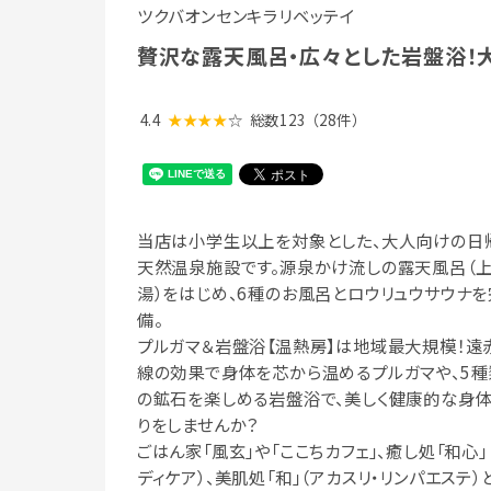
ツクバオンセンキラリベッテイ
贅沢な露天風呂・広々とした岩盤浴！
4.4
★★★★
☆
総数123
（28件）
当店は小学生以上を対象とした、大人向けの日
天然温泉施設です。源泉かけ流しの露天風呂（
湯）をはじめ、6種のお風呂とロウリュウサウナを
備。
プルガマ＆岩盤浴【温熱房】は地域最大規模！遠
線の効果で身体を芯から温めるプルガマや、5種
の鉱石を楽しめる岩盤浴で、美しく健康的な身体
りをしませんか？
ごはん家「風玄」や「ここちカフェ」、癒し処「和心」
ディケア）、美肌処「和」（アカスリ・リンパエステ）