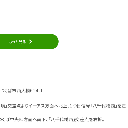
もっと見る
県つくば市西大橋614-1
大境」交差点よりイーアス方面へ北上、1つ目信号「八千代橋西」を左
つくば中央IC方面へ南下、「八千代橋西」交差点を右折。