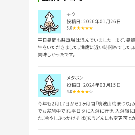
モク
投稿日：2026年01月26日
5.0
★★★★★
平日昼間も駐車場は混んでいました。 まず、昼
牛をいただきました。満席に近い時間帯でした。
美味しかったです。
メタボン
投稿日：2024年03月15日
4.0
★★★★
☆
今年も2月17日から1ヶ月間「筑波山梅まつり
でも実施中です。平日夕に入浴に行き、入浴後に
た。冷やしぶっかけそば(玄うどんにも変更可と
盛り、傍らには刻み梅干しとちりめんじゃこ・胡
け汁を回しがけし、良く混ぜ合わせて食すと、爽