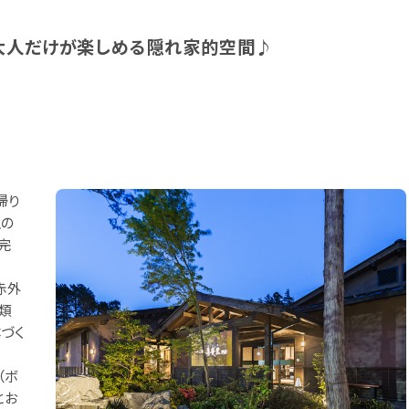
大人だけが楽しめる隠れ家的空間♪
帰り
上の
完
赤外
類
づく
（ボ
とお