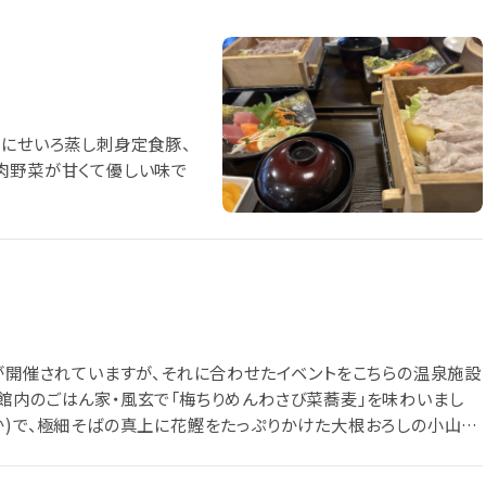
飯にせいろ蒸し刺身定食豚、
肉野菜が甘くて優しい味で
」が開催されていますが、それに合わせたイベントをこちらの温泉施設
館内のごはん家・風玄で「梅ちりめんわさび菜蕎麦」を味わいまし
か)で、極細そばの真上に花鰹をたっぷりかけた大根おろしの小山を
麻を和えた梅ちりめん、さらにわさび菜を添えています。冷やしぶっか
やかな梅干しの酸味にさっぱりした大根おろしの辛みとわさび菜の