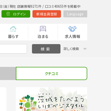
日（金）現在 店舗情報9271件 / 口コミ40655件を掲載中
ログイン
新規会員登録
Language
暮らす
泊まる
求人情報
詳しく検索
クチコミ