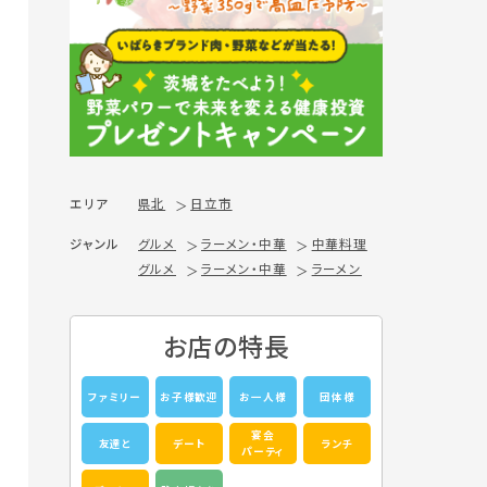
エリア
県北
日立市
ジャンル
グルメ
ラーメン・中華
中華料理
グルメ
ラーメン・中華
ラーメン
お店の特長
ファミリー
お子様歓迎
お一人様
団体様
宴会
友達と
デート
ランチ
パーティ