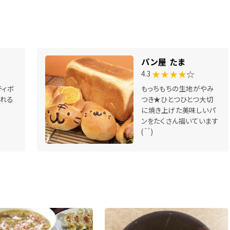
パン屋 たま
★★★★
☆
4.3
ティボ
もっちもちの生地がやみ
れる
つき★ひとつひとつ大切
に焼き上げた美味しいパ
ンをたくさん描いています
(＾＾)