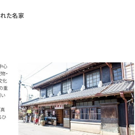
された名家
中心
物・
文化
の重
引い
「真
るひ