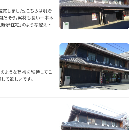
鑑賞しました。こちらは明治
間だそう。梁材も長い一本木
星野家住宅」のような控えめ
で、もはや武士に対する遠慮
ね？もともとは呉服商だった
なタバコ屋の看板が印象的で
このような建物を維持してこ
残して欲しいです。