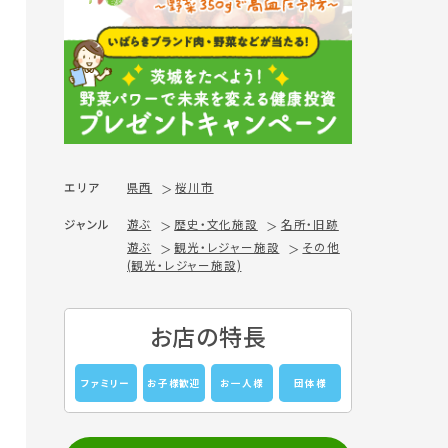
エリア
県西
桜川市
ジャンル
遊ぶ
歴史・文化施設
名所・旧跡
遊ぶ
観光・レジャー施設
その他
(観光・レジャー施設)
お店の特長
ファミリー
お子様歓迎
お一人様
団体様