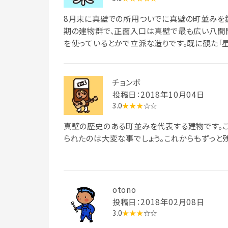
8月末に真壁での所用ついでに真壁の町並みを
期の建物群で、正面入口は真壁で最も広い八間
を使っているとかで立派な造りです。既に観た「
な厨子(つし)二階でなく、本格的な二階屋なの
も無くなった時代の建築と言うことなのですか
そうですが、現在では昭和を感じさせるレトロ
チョンボ
した。
投稿日：2018年10月04日
3.0
★★★
☆☆
真壁の歴史のある町並みを代表する建物です。
られたのは大変な事でしょう。これからもずっと
otono
投稿日：2018年02月08日
3.0
★★★
☆☆