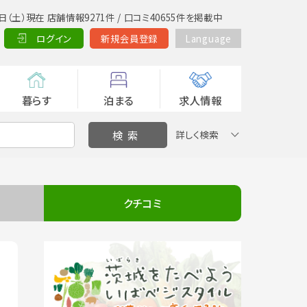
日（土）現在 店舗情報9271件 / 口コミ40655件を掲載中
ログイン
新規会員登録
Language
暮らす
泊まる
求人情報
詳しく検索
クチコミ