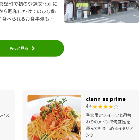
。真壁町で初の登録文化財に
戸から昭和にかけてのひな飾
が食べられるお食事処も併
もっと見る
clann as prime
★★★★
☆
4.4
ライス
季節限定スイーツと週替
わりのメインで何度足を
運んでも楽しめるイタリア
ン♪