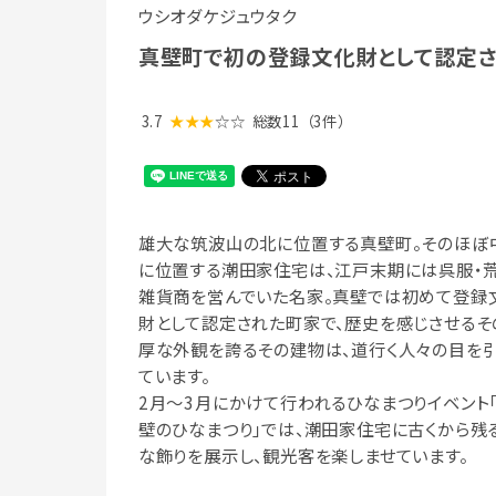
ウシオダケジュウタク
真壁町で初の登録文化財として認定
3.7
★★★
☆☆
総数11
（3件）
雄大な筑波山の北に位置する真壁町。そのほぼ
に位置する潮田家住宅は、江戸末期には呉服・荒
雑貨商を営んでいた名家。真壁では初めて登録
財として認定された町家で、歴史を感じさせるそ
厚な外観を誇るその建物は、道行く人々の目を
ています。
2月～3月にかけて行われるひなまつりイベント
壁のひなまつり」では、潮田家住宅に古くから残
な飾りを展示し、観光客を楽しませています。