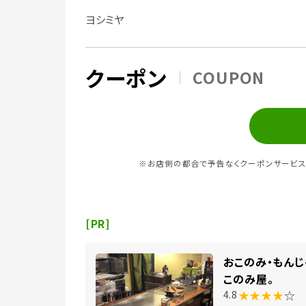
ヨシミヤ
クーポン
COUPON
※お店側の都合で予告なくクーポンサービス
[PR]
おこのみ・もん
このみ屋。
★★★★
☆
4.8