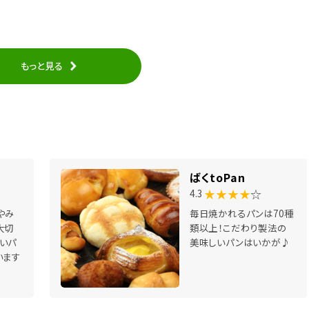
もっと見る
ばくtoPan
★★★★
☆
4.3
やみ
毎日焼かれるパンは70種
大切
類以上！こだわり製法の
いパ
美味しいパンはいかが♪
います