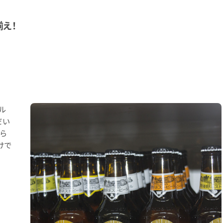
え！
ル
だい
ら
けで