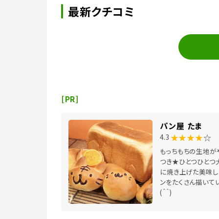
最新クチコミ
[PR]
パン屋 たま
★★★★
☆
4.3
もっちもちの生地が
つき★ひとつひとつ
に焼き上げた美味し
ンをたくさん描いて
(＾＾)