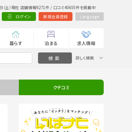
日（土）現在 店舗情報9271件 / 口コミ40655件を掲載中
ログイン
新規会員登録
Language
暮らす
泊まる
求人情報
詳しく検索
クチコミ