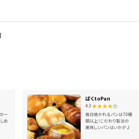
N
ばくtoPan
★★★★
☆
4.3
の一
毎日焼かれるパンは70種
しめ
類以上！こだわり製法の
美味しいパンはいかが♪