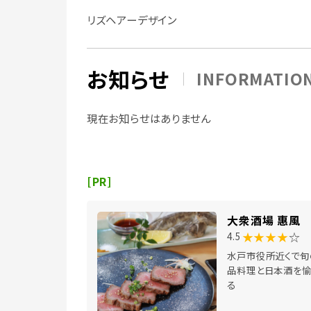
リズヘアーデザイン
お知らせ
INFORMATIO
現在お知らせはありません
[PR]
大衆酒場 惠風
★★★★
☆
4.5
水戸市役所近くで旬
品料理と日本酒を愉
る