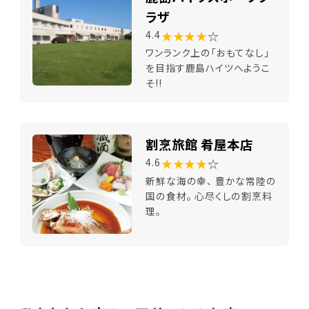
ラザ
★★★★
☆
4.4
ワンランク上の「おもてなし」
を目指す鹿島ハイツへようこ
そ!!
割烹旅館 肴屋本店
★★★★
☆
4.6
新鮮な海の幸、 豊かな常陸の
国の食材。 心尽くしの割烹料
理。