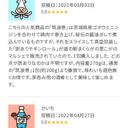
投稿日：2022年05月02日
5.0
★★★★★
こちらの人気商品の｢筑波巻｣は茨城県産ゴボウとニン
ジンを合わせて鶏肉で巻き上げ、秘伝の醤油ダレで煮
込んでいるものですが、それをスライスして真空包装し
た「訳ありチキンロール」が道の駅まくらがの里こがの
マルシェで販売されていたので、1包購入しました. どの
点が訳ありなのかは不明ですが、内容量270gは、通常
の「筑波巻」1包(約200g)より廉価で、味わいも遜色無
くお得です。家呑み用の酒肴として美味しく愉しめま
す。
かいち
投稿日：2022年04月27日
5.0
★★★★★