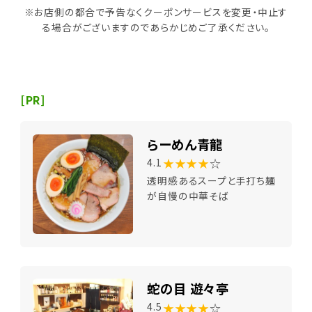
※お店側の都合で予告なくクーポンサービスを変更・中止す
る場合がございますのであらかじめご了承ください。
[PR]
らーめん青龍
★★★★
☆
4.1
透明感あるスープと手打ち麺
が自慢の中華そば
蛇の目 遊々亭
★★★★
☆
4.5