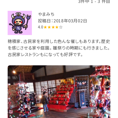
3件中 1 - 3 件目
やまみち
投稿日：2018年03月02日
4.0
★★★★
☆
穂積家、古民家を利用した色んな催しもあります。歴史
を感じさせる家や庭園。 雛祭りの時期にも行きました。
古民家レストランもになっても好評です。