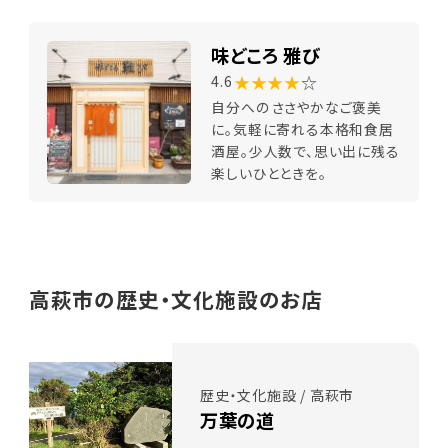
味どころ 雅び
★★★★
☆
4.6
自分へのささやかなご褒美
に。気軽に寄れる本格和食居
酒屋。少人数で、思い出に残る
楽しいひとときを。
高萩市の歴史・文化施設のお店
歴史・文化施設 / 高萩市
万葉の道