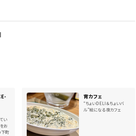
N
E-
宵カフェ
“ちょいDELI＆ちょいバ
ル”絵になる夜カフェ
てい
をお
の下町