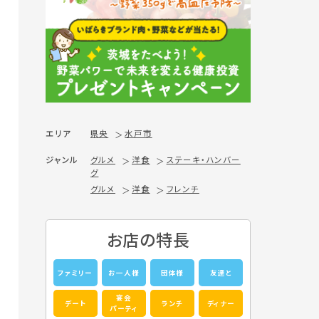
エリア
県央
水戸市
ジャンル
グルメ
洋食
ステーキ・ハンバー
グ
グルメ
洋食
フレンチ
お店の特長
ファミリー
お一人様
団体様
友達と
宴会
デート
ランチ
ディナー
パーティ