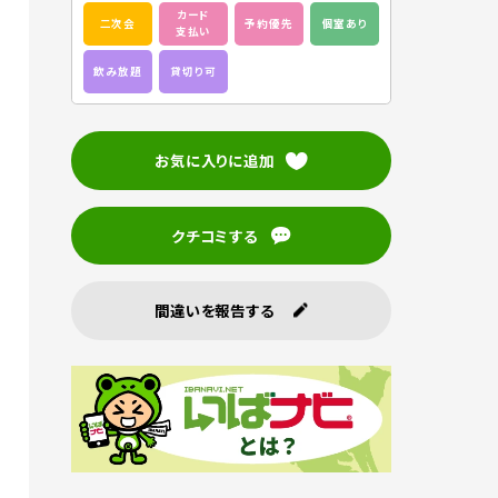
カード
二次会
予約優先
個室あり
支払い
飲み放題
貸切り可
お気に入りに追加
クチコミする
間違いを報告する