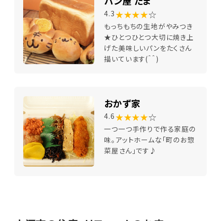
パン屋 たま
★★★★
☆
4.3
もっちもちの生地がやみつき
★ひとつひとつ大切に焼き上
げた美味しいパンをたくさん
描いています(＾＾)
おかず家
★★★★
☆
4.6
一つ一つ手作りで作る家庭の
味。アットホームな「町のお惣
菜屋さん」です♪