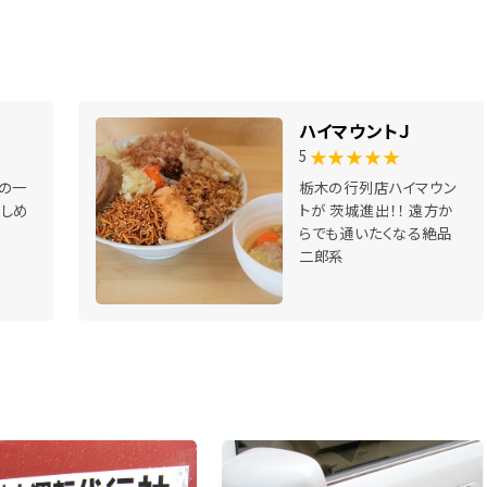
ハイマウントＪ
★★★★★
5
の一
栃木の行列店ハイマウン
しめ
トが 茨城進出！！ 遠方か
らでも通いたくなる絶品
二郎系