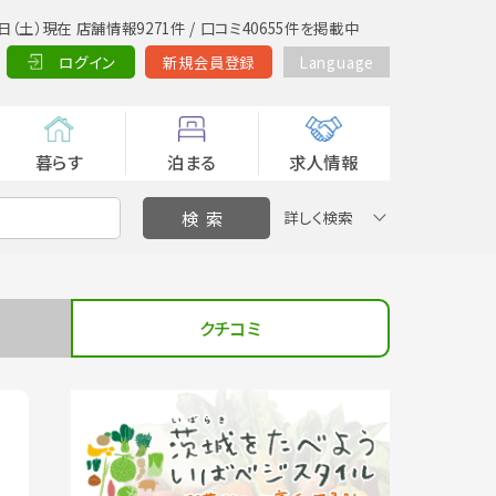
日（土）現在 店舗情報9271件 / 口コミ40655件を掲載中
ログイン
新規会員登録
Language
暮らす
泊まる
求人情報
詳しく検索
クチコミ