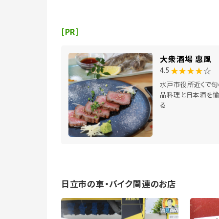
[PR]
大衆酒場 惠風
★★★★
☆
4.5
水戸市役所近くで旬
品料理と日本酒を愉
る
日立市の車・バイク関連のお店