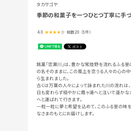
タカサゴヤ
季節の和菓子を一つひとつ丁寧に手づ
4.0
★★★★
☆
総数20
（5件）
銘菓「恋瀬川」は、豊かな常陸野を流れるふる里
の名そのままに、この風土を恋うる人々の心の中
ら生まれました。
古くは万葉の人々によって詠まれた川の流れは、
日も変わらず穏やかに霞ヶ浦へと注いで遥かな
へと運ばれて行きます。
一粒一粒に夢と希望を込めて、このふる里の味
なさまのもとにお届けします。