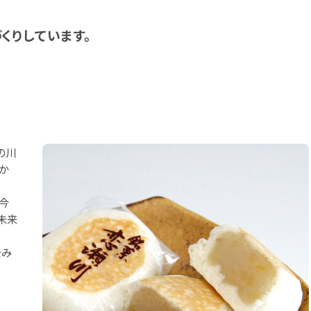
くりしています。
の川
か
今
未来
をみ