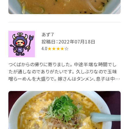
あず７
投稿日：2022年07月18日
4.0
★★★★
☆
つくばからの帰りに寄りました。 中途半端な時間でし
たが通しなのでありがたいです。 久しぶりなので玉味
噌らーめんを大盛りで。 嫁さんはタンメン、息子は中華
らーめんです。 久しぶりの玉味噌、味が昔より濃く感じ
たけど相変わらず美味しいです。 次回は普通盛りでセ
ットにしようかな。