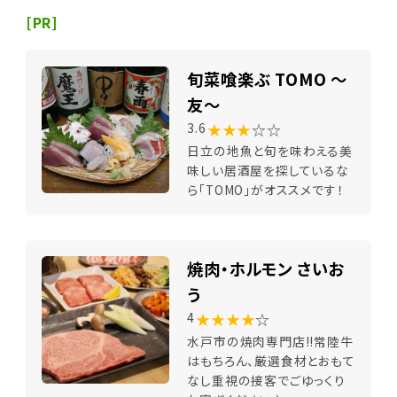
[PR]
旬菜喰楽ぶ TOMO ～
友～
★★★
☆☆
3.6
日立の地魚と旬を味わえる美
味しい居酒屋を探しているな
ら「TOMO」がオススメです！
焼肉・ホルモン さいお
う
★★★★
☆
4
水戸市の焼肉専門店!!常陸牛
はもちろん、厳選食材とおもて
なし重視の接客でごゆっくり