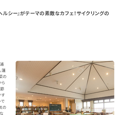
ヘルシー』がテーマの素敵なカフェ！サイクリングの
ヶ浦
。蓮
菜の
から
季節
かす
ーで
気の
な