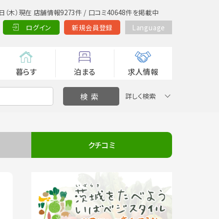
日（木）現在 店舗情報9273件 / 口コミ40648件を掲載中
ログイン
新規会員登録
Language
暮らす
泊まる
求人情報
詳しく検索
クチコミ