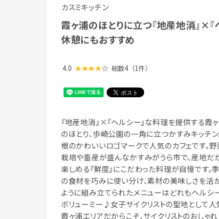
カスミキッチン
霞ヶ浦のほとりに立つ『地産地消』×『
休憩にもおすすめ
4.0
★★★★
☆
総数4
（1件）
『地産地消』×『ヘルシー』な料理を提供する霞
のほとり、歩崎公園の一角に立つかすみキッチン
根のかわいいロゴマークで人気のカフェです。野
栽培や畜産が盛んなかすみがうら市で、産地だ
楽しめる『鮮度』にこだわった料理が自慢です。
の食材を巧みに使い分け、素材の美味しさを活
ように組み立てられたメニューはどれもヘルシ
ボリューミー♪女子サイクリストの聖地として人
霞ヶ浦エリアだからこそ、サイクリストのおしゃれ