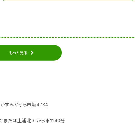
もっと見る
城県かすみがうら市坂4784
Ｃまたは土浦北ICから車で40分