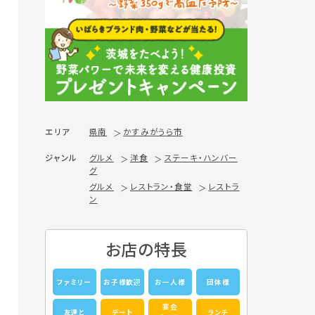
エリア
県南
かすみがうら市
ジャンル
グルメ
洋食
ステーキ・ハンバー
グ
グルメ
レストラン・食堂
レストラ
ン
お店の特長
ファミリー
お子様歓迎
お一人様
団体様
宴会
友達と
デート
ランチ