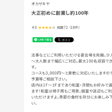
オカザキヤ
大正初めに創業し約100年
4.0
★★★★
☆
総数72
（18件）
法事などにご利用いただける宴会場を完備。少
～大人数まで幅広くご対応。最大100名収容で
す。
コースも3,000円～と柔軟に対応いたしますので
予算等ご相談下さい。
店内は1F～３Fまであり和室・洋間もお好みで
ます！和室は椅子席もご用意。個室や送迎もご
いただけますよ。季節の食材を存分にお楽しみ
い。