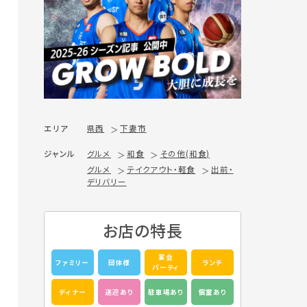
エリア
県西
下妻市
ジャンル
グルメ
和食
その他(和食)
グルメ
テイクアウト・軽食
出前・
デリバリー
お店の特長
宴会
ファミリー
団体様
ランチ
パーティ
ディナー
送迎あり
駐車場あり
個室あり