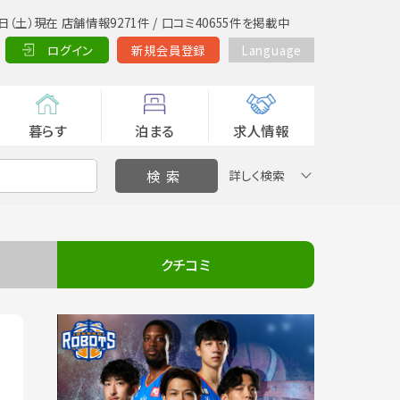
日（土）現在 店舗情報9271件 / 口コミ40655件を掲載中
ログイン
新規会員登録
Language
暮らす
泊まる
求人情報
詳しく検索
クチコミ