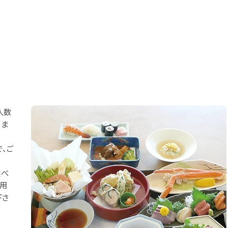
人数
きま
、ご
選べ
利用
下さ