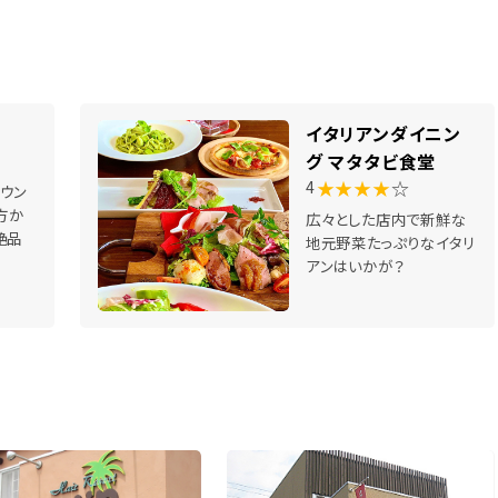
イタリアンダイニン
グ マタタビ食堂
★★★★
☆
4
ウン
方か
広々とした店内で新鮮な
絶品
地元野菜たっぷりなイタリ
アンはいかが？