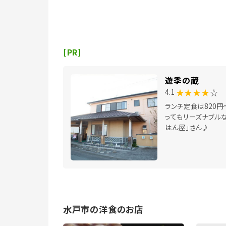
[PR]
遊季の蔵
★★★★
☆
4.1
ランチ定食は820円
ってもリーズナブルな
はん屋」さん♪
水戸市の洋食のお店