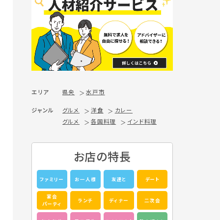
エリア
県央
水戸市
ジャンル
グルメ
洋食
カレー
グルメ
各国料理
インド料理
お店の特長
ファミリー
お一人様
友達と
デート
宴会
ランチ
ディナー
二次会
パーティ