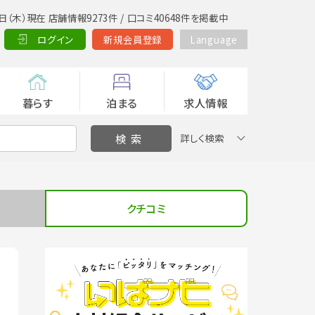
日（木）現在 店舗情報9273件 / 口コミ40648件を掲載中
ログイン
新規会員登録
Language
暮らす
泊まる
求人情報
詳しく検索
クチコミ