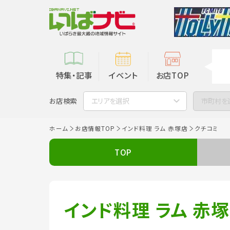
特集・記事
イベント
お店TOP
お店検索
エリアを選択
市町村を
ホーム
お店情報TOP
インド料理 ラム 赤塚店
クチコミ
TOP
インド料理 ラム 赤