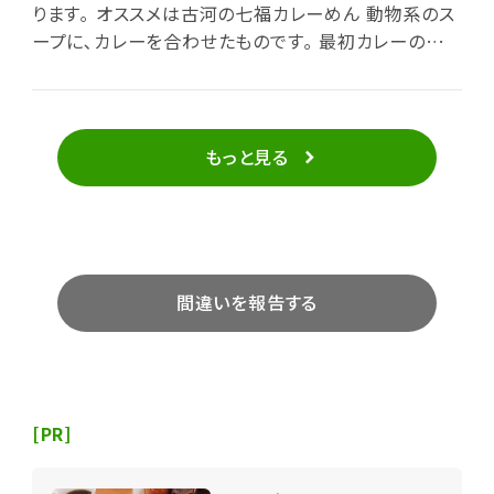
ります｡ オススメは古河の七福カレーめん 動物系のス
ープに､カレーを合わせたものです｡ 最初カレーの甘さ
が口の中に広がり､後からスパイシーな辛さがジワジ
ワときます｡ 麺は細麺で､柔らかくスルッといけますね｡
具は､牛肉･なると･にんじん･チンゲンサイ･鶉の玉子･
海老･古河めしです｡ 古河めしとはいわゆるお焦げで､
もっと見る
麺を食べた後お焦げを崩して食べます｡ 全体的に､カ
レーラーメンに中華の要素が混ざった一杯だったなと
思いました｡
間違いを報告する
[PR]