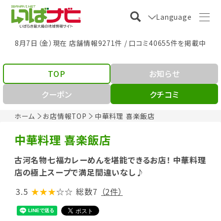
Language
8月7日（金）現在 店舗情報9271件 / 口コミ40655件を掲載中
TOP
お知らせ
クーポン
クチコミ
ホーム
お店情報TOP
中華料理 喜楽飯店
中華料理 喜楽飯店
古河名物七福カレーめんを堪能できるお店！ 中華料理
店の極上スープで満足間違いなし♪
3.5
★★★
☆☆
総数7
（2件）