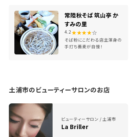
常陸秋そば 筑山亭 か
すみの里
★★★★
☆
4.2
そば粉にこだわる店主渾身の
手打ち蕎麦が自慢！
土浦市のビューティーサロンのお店
ビューティーサロン / 土浦市
La Briller